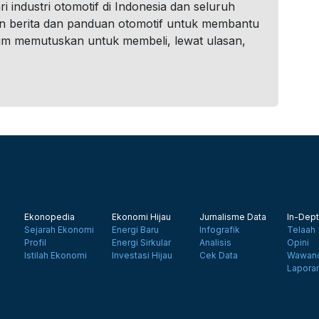
i industri otomotif di Indonesia dan seluruh
n berita dan panduan otomotif untuk membantu
um memutuskan untuk membeli, lewat ulasan,
Ekonopedia
Ekonomi Hijau
Jurnalisme Data
In-Dept
Sejarah Ekonomi
Energi Baru
Infografik
Telaah
Profil
Energi Sirkular
Analisis
Opini
Istilah Ekonomi
Investasi Hijau
Cek Data
Wawanc
Lapora