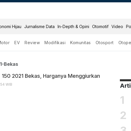
onomi Hijau
Jurnalisme Data
In-Depth & Opini
Otomotif
Video
Po
Motor
EV
Review
Modifikasi
Komunitas
Otosport
Otope
dv 2021 Bekas
1-Bekas
150 2021 Bekas, Harganya Menggiurkan
3:54 WIB
Art
1
2
3