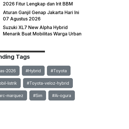
2026 Fitur Lengkap dan Irit BBM
Aturan Ganjil Genap Jakarta Hari Ini
07 Agustus 2026
Suzuki XL7 New Alpha Hybrid
Menarik Buat Mobilitas Warga Urban
nding Tags
ias-2026
#Hybrid
#Toyota
il-listrik
#Toyota-veloz-hybrid
rc-marquez
#Sim
#Ai-ogura