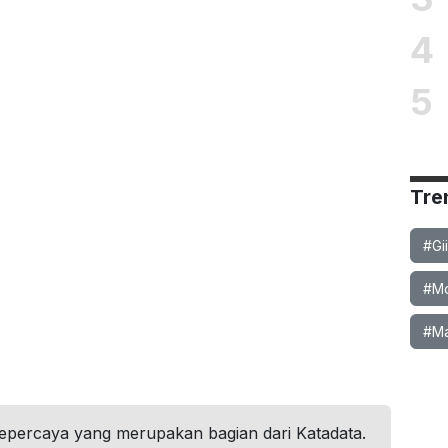
4
5
Tre
#Gi
#Mob
#Ma
tepercaya yang merupakan bagian dari Katadata.