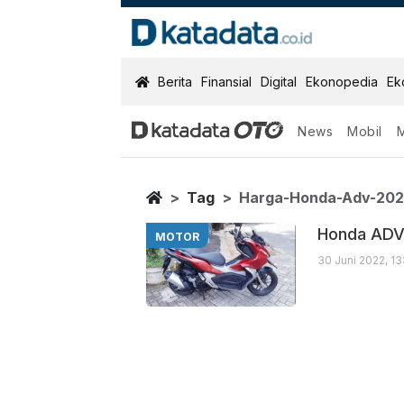
KatadataOTO
Berita
Finansial
Digital
Ekonopedia
Ek
News
Mobil
Harga Honda A
Berita Terbaru
Home
Tag
Harga-Honda-Adv-202
Honda ADV 
MOTOR
30 Juni 2022, 1