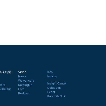
h & Opini
Video
Info
News
Indeks
Wawancara
Insight Center
ara
Katalogue
Databoks
n Khusus
Foto
Event
Podcast
KatadataOTO