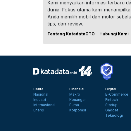
Kami menyajikan informasi terbaru dar
dunia. Fokus utama kami menampilka
Anda memilih mobil dan motor sebel
tips, dan review.
Tentang KatadataOTO
Hubungi Kami
Berita
Finansial
Digital
Nasional
Makro
E-Commerce
Industri
Keuangan
Fintech
Internasional
Bursa
Startup
Energi
Korporasi
Gadget
Teknologi