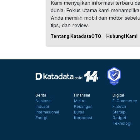
Kami menyajikan informasi terbaru dar
dunia. Fokus utama kami menampilka
Anda memilih mobil dan motor sebel
tips, dan review.
Tentang KatadataOTO
Hubungi Kami
Berita
Finansial
Digital
Nasional
Makro
E-Commerce
Industri
Keuangan
Fintech
Internasional
Bursa
Startup
Energi
Korporasi
Gadget
Teknologi