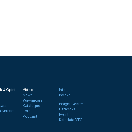
h & Opini
Video
Info
News
Indeks
Wawancara
Insight Center
ara
Katalogue
Databoks
n Khusus
Foto
Event
Podcast
KatadataOTO