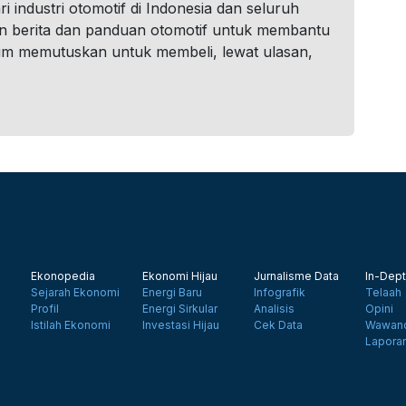
i industri otomotif di Indonesia dan seluruh
n berita dan panduan otomotif untuk membantu
um memutuskan untuk membeli, lewat ulasan,
Ekonopedia
Ekonomi Hijau
Jurnalisme Data
In-Dept
Sejarah Ekonomi
Energi Baru
Infografik
Telaah
Profil
Energi Sirkular
Analisis
Opini
Istilah Ekonomi
Investasi Hijau
Cek Data
Wawanc
Lapora