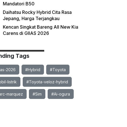
Mandatori B50
Daihatsu Rocky Hybrid Cita Rasa
Jepang, Harga Terjangkau
Kencan Singkat Bareng All New Kia
Carens di GIIAS 2026
nding Tags
ias-2026
#Hybrid
#Toyota
il-listrik
#Toyota-veloz-hybrid
rc-marquez
#Sim
#Ai-ogura