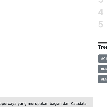
4
5
Tre
#Gi
#Mob
#Ma
tepercaya yang merupakan bagian dari Katadata.