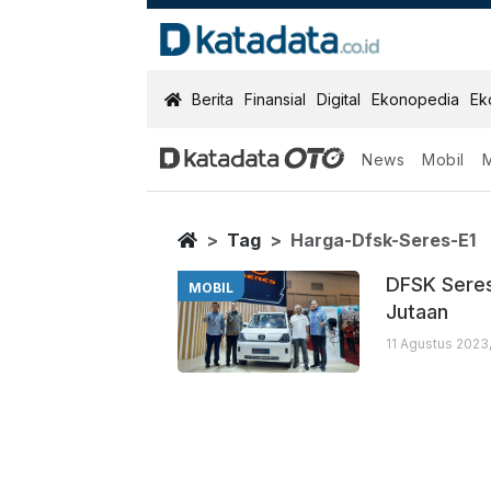
KatadataOTO
Berita
Finansial
Digital
Ekonopedia
Ek
News
Mobil
Harga Dfsk Ser
Berita Terbaru
Home
Tag
Harga-Dfsk-Seres-E1
DFSK Seres
MOBIL
Jutaan
11 Agustus 2023