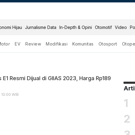
onomi Hijau
Jurnalisme Data
In-Depth & Opini
Otomotif
Video
Po
Motor
EV
Review
Modifikasi
Komunitas
Otosport
Otope
es E1
 E1 Resmi Dijual di GIIAS 2023, Harga Rp189
Art
, 10:00 WIB
1
2
3