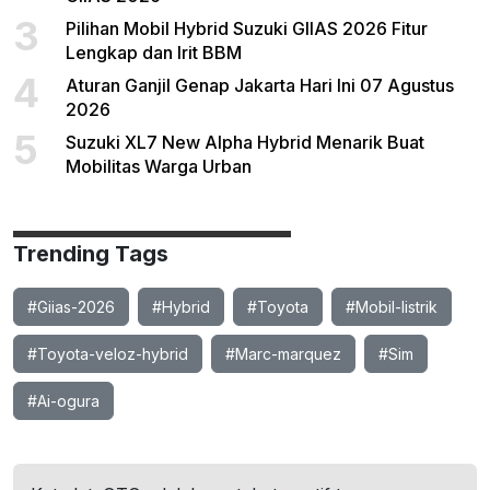
3
Pilihan Mobil Hybrid Suzuki GIIAS 2026 Fitur
Lengkap dan Irit BBM
4
Aturan Ganjil Genap Jakarta Hari Ini 07 Agustus
2026
5
Suzuki XL7 New Alpha Hybrid Menarik Buat
Mobilitas Warga Urban
Trending Tags
#Giias-2026
#Hybrid
#Toyota
#Mobil-listrik
#Toyota-veloz-hybrid
#Marc-marquez
#Sim
#Ai-ogura