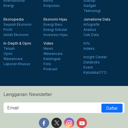
Internasional
Bursa
Startup
Energi
Korporasi
Gadget
Teknologi
Ekonopedia
Ekonomi Hijau
Jurnalisme Data
Sejarah Ekonomi
Energi Baru
Infografik
Profil
Energi Sirkular
Analisis
Istilah Ekonomi
Investasi Hijau
Cek Data
In-Depth & Opini
Video
Info
Telaah
News
Indeks
Opini
Wawancara
Insight Center
Wawancara
Katalogue
Databoks
Laporan Khusus
Foto
Event
Podcast
KatadataOTO
Langganan Newsletter
Daftar
Follow us on Facebook
Follow us on X
Follow us on Instagram
Follow us on Yout