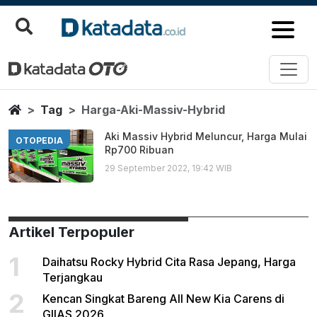
Harga Aki Massiv Hybrid
Berita Terbaru
Home
Tag
Harga-Aki-Massiv-Hybrid
Aki Massiv Hybrid Meluncur, Harga Mulai
OTOPEDIA
Rp700 Ribuan
29 September 2022, 19:42 WIB
Artikel Terpopuler
1
Daihatsu Rocky Hybrid Cita Rasa Jepang, Harga
Terjangkau
2
Kencan Singkat Bareng All New Kia Carens di
GIIAS 2026