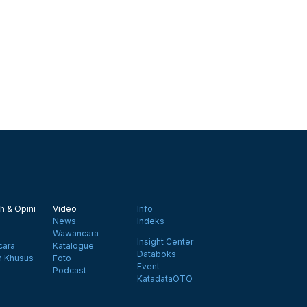
h & Opini
Video
Info
News
Indeks
Wawancara
Insight Center
ara
Katalogue
Databoks
n Khusus
Foto
Event
Podcast
KatadataOTO