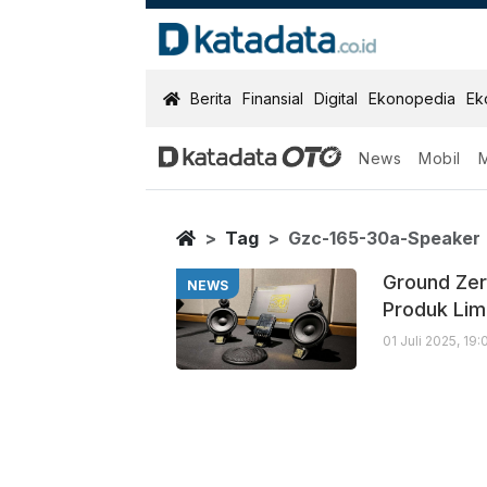
KatadataOTO
Berita
Finansial
Digital
Ekonopedia
Ek
News
Mobil
Gzc 165 30a S
Berita Terbaru
Home
Tag
Gzc-165-30a-Speaker
Ground Zer
NEWS
Produk Lim
01 Juli 2025, 19