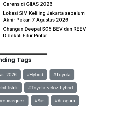
Carens di GIIAS 2026
Lokasi SIM Keliling Jakarta sebelum
Akhir Pekan 7 Agustus 2026
Changan Deepal S05 BEV dan REEV
Dibekali Fitur Pintar
nding Tags
ias-2026
#Hybrid
#Toyota
il-listrik
#Toyota-veloz-hybrid
rc-marquez
#Sim
#Ai-ogura