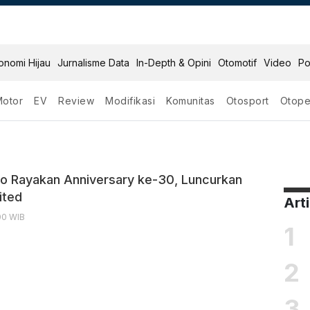
onomi Hijau
Jurnalisme Data
In-Depth & Opini
Otomotif
Video
Po
Motor
EV
Review
Modifikasi
Komunitas
Otosport
Otope
peaker
o Rayakan Anniversary ke-30, Luncurkan
ited
Art
:00 WIB
1
2
3