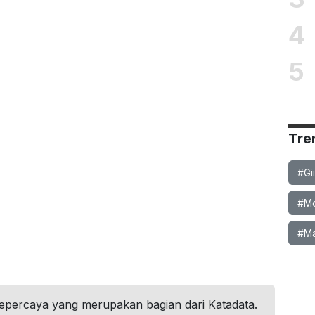
4
5
Tre
#Gi
#Mob
#Ma
tepercaya yang merupakan bagian dari Katadata.