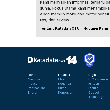
Kami menyajikan informasi terbaru dar
dunia. Fokus utama kami menampilka
Anda memilih mobil dan motor sebel
tips, dan review.
Tentang KatadataOTO
Hubungi Kami
Berita
Finansial
Digital
Nasional
Makro
E-Commerce
Industri
Keuangan
Fintech
Internasional
Bursa
Startup
Energi
Korporasi
Gadget
Teknologi