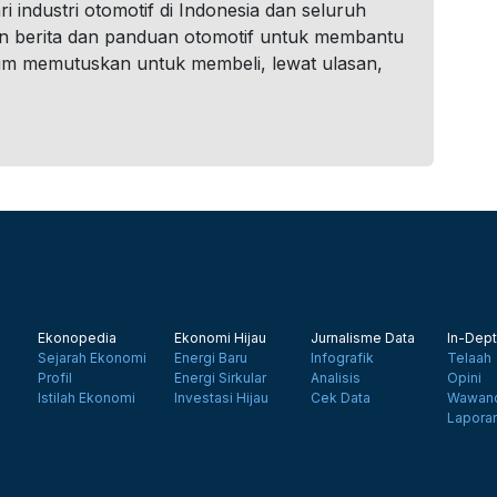
i industri otomotif di Indonesia dan seluruh
n berita dan panduan otomotif untuk membantu
um memutuskan untuk membeli, lewat ulasan,
Ekonopedia
Ekonomi Hijau
Jurnalisme Data
In-Dept
Sejarah Ekonomi
Energi Baru
Infografik
Telaah
Profil
Energi Sirkular
Analisis
Opini
Istilah Ekonomi
Investasi Hijau
Cek Data
Wawanc
Lapora