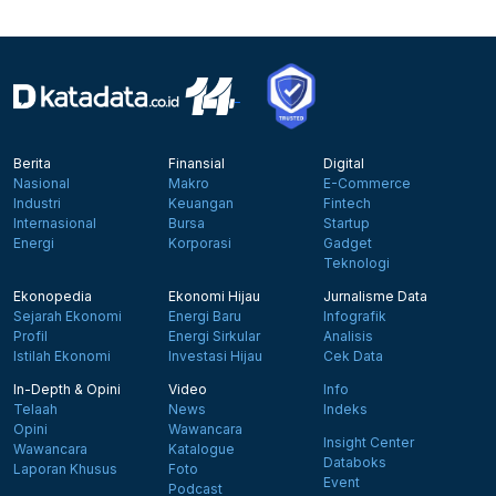
Berita
Finansial
Digital
Nasional
Makro
E-Commerce
Industri
Keuangan
Fintech
Internasional
Bursa
Startup
Energi
Korporasi
Gadget
Teknologi
Ekonopedia
Ekonomi Hijau
Jurnalisme Data
Sejarah Ekonomi
Energi Baru
Infografik
Profil
Energi Sirkular
Analisis
Istilah Ekonomi
Investasi Hijau
Cek Data
In-Depth & Opini
Video
Info
Telaah
News
Indeks
Opini
Wawancara
Insight Center
Wawancara
Katalogue
Databoks
Laporan Khusus
Foto
Event
Podcast