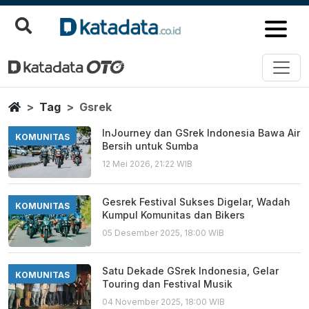
Gsrek
Berita Terbaru
Home
Tag
Gsrek
InJourney dan GSrek Indonesia Bawa Air
KOMUNITAS
Bersih untuk Sumba
12 Mei 2026, 21:22 WIB
Gesrek Festival Sukses Digelar, Wadah
KOMUNITAS
Kumpul Komunitas dan Bikers
05 Desember 2025, 18:00 WIB
Satu Dekade GSrek Indonesia, Gelar
KOMUNITAS
Touring dan Festival Musik
04 November 2025, 18:00 WIB