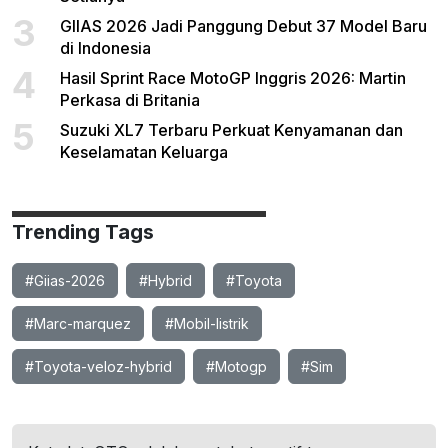
3
GIIAS 2026 Jadi Panggung Debut 37 Model Baru
di Indonesia
4
Hasil Sprint Race MotoGP Inggris 2026: Martin
Perkasa di Britania
5
Suzuki XL7 Terbaru Perkuat Kenyamanan dan
Keselamatan Keluarga
Trending Tags
#Giias-2026
#Hybrid
#Toyota
#Marc-marquez
#Mobil-listrik
#Toyota-veloz-hybrid
#Motogp
#Sim