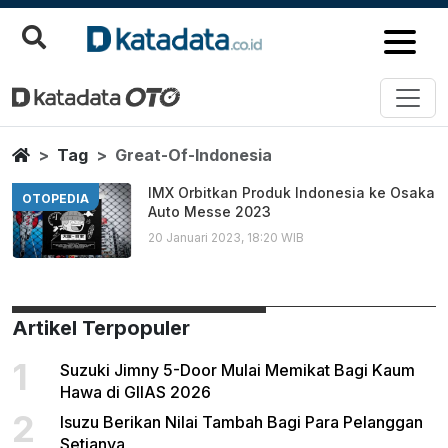
Great Of Indonesia
Berita Terbaru
Home
Tag
Great-Of-Indonesia
IMX Orbitkan Produk Indonesia ke Osaka
OTOPEDIA
Auto Messe 2023
20 Januari 2023, 18:20 WIB
Artikel Terpopuler
1
Suzuki Jimny 5-Door Mulai Memikat Bagi Kaum
Hawa di GIIAS 2026
2
Isuzu Berikan Nilai Tambah Bagi Para Pelanggan
Setianya