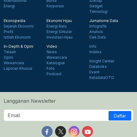
Internasional
Bursa
Startup
Energi
Korporasi
Gadget
Teknologi
Ekonopedia
Ekonomi Hijau
Jurnalisme Data
Sejarah Ekonomi
Energi Baru
Infografik
Profil
Energi Sirkular
Analisis
Istilah Ekonomi
Investasi Hijau
Cek Data
In-Depth & Opini
Video
Info
Telaah
News
Indeks
Opini
Wawancara
Insight Center
Wawancara
Katalogue
Databoks
Laporan Khusus
Foto
Event
Podcast
KatadataOTO
Langganan Newsletter
Daftar
Follow us on Facebook
Follow us on X
Follow us on Instagram
Follow us on Yout