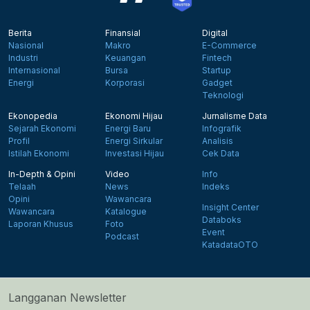
Berita
Finansial
Digital
Nasional
Makro
E-Commerce
Industri
Keuangan
Fintech
Internasional
Bursa
Startup
Energi
Korporasi
Gadget
Teknologi
Ekonopedia
Ekonomi Hijau
Jurnalisme Data
Sejarah Ekonomi
Energi Baru
Infografik
Profil
Energi Sirkular
Analisis
Istilah Ekonomi
Investasi Hijau
Cek Data
In-Depth & Opini
Video
Info
Telaah
News
Indeks
Opini
Wawancara
Insight Center
Wawancara
Katalogue
Databoks
Laporan Khusus
Foto
Event
Podcast
KatadataOTO
Langganan Newsletter