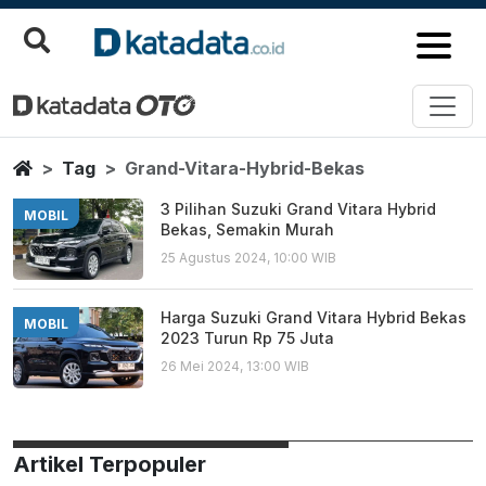
Grand Vitara Hybrid Bekas
Berita Terbaru
Home
Tag
Grand-Vitara-Hybrid-Bekas
3 Pilihan Suzuki Grand Vitara Hybrid
MOBIL
Bekas, Semakin Murah
25 Agustus 2024, 10:00 WIB
Harga Suzuki Grand Vitara Hybrid Bekas
MOBIL
2023 Turun Rp 75 Juta
26 Mei 2024, 13:00 WIB
Artikel Terpopuler