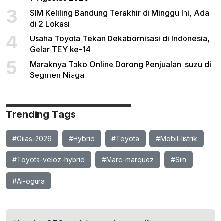
3
SIM Keliling Bandung Terakhir di Minggu Ini, Ada
di 2 Lokasi
4
Usaha Toyota Tekan Dekabornisasi di Indonesia,
Gelar TEY ke-14
5
Maraknya Toko Online Dorong Penjualan Isuzu di
Segmen Niaga
Trending Tags
#Giias-2026
#Hybrid
#Toyota
#Mobil-listrik
#Toyota-veloz-hybrid
#Marc-marquez
#Sim
#Ai-ogura