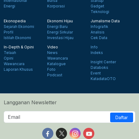
Internasional
Bursa
Startup
Energi
Korporasi
Gadget
Teknologi
Ekonopedia
Ekonomi Hijau
Jurnalisme Data
Sejarah Ekonomi
Energi Baru
Infografik
Profil
Energi Sirkular
Analisis
Istilah Ekonomi
Investasi Hijau
Cek Data
In-Depth & Opini
Video
Info
Telaah
News
Indeks
Opini
Wawancara
Insight Center
Wawancara
Katalogue
Databoks
Laporan Khusus
Foto
Event
Podcast
KatadataOTO
Langganan Newsletter
Daftar
Follow us on Facebook
Follow us on X
Follow us on Instagram
Follow us on Yout