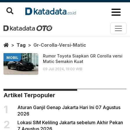
Gr Corolla Versi Matic
Berita Terbaru
Home
Tag
Gr-Corolla-Versi-Matic
Rumor Toyota Siapkan GR Corolla versi
MOBIL
Matic Semakin Kuat
09 Juli 2024, 19:00 WIB
Artikel Terpopuler
1
Aturan Ganjil Genap Jakarta Hari Ini 07 Agustus
2026
2
Lokasi SIM Keliling Jakarta sebelum Akhir Pekan
7 Agustus 2026