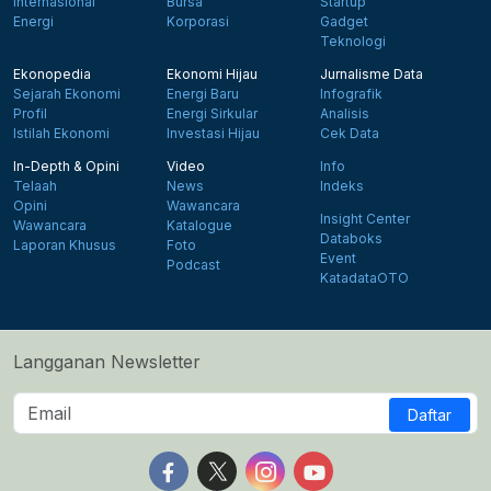
Internasional
Bursa
Startup
Energi
Korporasi
Gadget
Teknologi
Ekonopedia
Ekonomi Hijau
Jurnalisme Data
Sejarah Ekonomi
Energi Baru
Infografik
Profil
Energi Sirkular
Analisis
Istilah Ekonomi
Investasi Hijau
Cek Data
In-Depth & Opini
Video
Info
Telaah
News
Indeks
Opini
Wawancara
Insight Center
Wawancara
Katalogue
Databoks
Laporan Khusus
Foto
Event
Podcast
KatadataOTO
Langganan Newsletter
Daftar
Follow us on Facebook
Follow us on X
Follow us on Instagram
Follow us on Yout