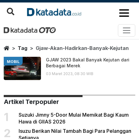
Gjaw Akan Hadirkan Banyak Kej
Berita Terbaru
Home
Tag
Gjaw-Akan-Hadirkan-Banyak-Kejutan
GJAW 2023 Bakal Banyak Kejutan dari
MOBIL
Berbagai Merek
03 Maret 2023, 08:30 WIB
Artikel Terpopuler
1
Suzuki Jimny 5-Door Mulai Memikat Bagi Kaum
Hawa di GIIAS 2026
2
Isuzu Berikan Nilai Tambah Bagi Para Pelanggan
Setianya