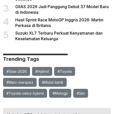
3
GIIAS 2026 Jadi Panggung Debut 37 Model Baru
di Indonesia
4
Hasil Sprint Race MotoGP Inggris 2026: Martin
Perkasa di Britania
5
Suzuki XL7 Terbaru Perkuat Kenyamanan dan
Keselamatan Keluarga
Trending Tags
#Giias-2026
#Hybrid
#Toyota
#Marc-marquez
#Mobil-listrik
#Toyota-veloz-hybrid
#Motogp
#Sim