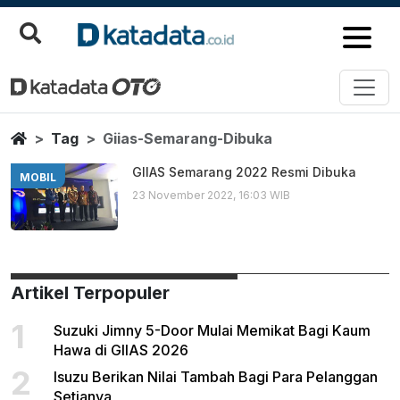
Giias Semarang Dibuka
Berita Terbaru
Home
Tag
Giias-Semarang-Dibuka
GIIAS Semarang 2022 Resmi Dibuka
MOBIL
23 November 2022, 16:03 WIB
Artikel Terpopuler
1
Suzuki Jimny 5-Door Mulai Memikat Bagi Kaum
Hawa di GIIAS 2026
2
Isuzu Berikan Nilai Tambah Bagi Para Pelanggan
Setianya