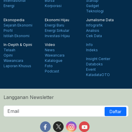
Internasional
Bursa
Startup
Energi
Korporasi
Gadget
Teknologi
Ekonopedia
Ekonomi Hijau
Jurnalisme Data
Sejarah Ekonomi
Energi Baru
Infografik
Profil
Energi Sirkular
Analisis
Istilah Ekonomi
Investasi Hijau
Cek Data
In-Depth & Opini
Video
Info
Telaah
News
Indeks
Opini
Wawancara
Insight Center
Wawancara
Katalogue
Databoks
Laporan Khusus
Foto
Event
Podcast
KatadataOTO
Langganan Newsletter
Daftar
Follow us on Facebook
Follow us on X
Follow us on Instagram
Follow us on Yout