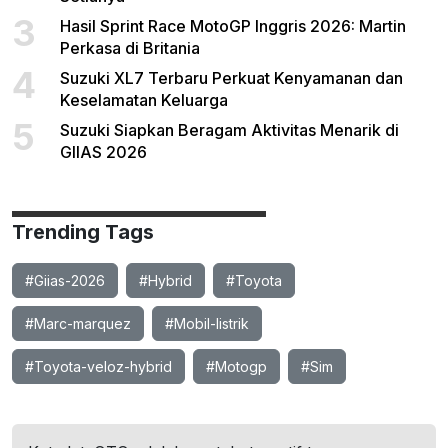
3
Hasil Sprint Race MotoGP Inggris 2026: Martin
Perkasa di Britania
4
Suzuki XL7 Terbaru Perkuat Kenyamanan dan
Keselamatan Keluarga
5
Suzuki Siapkan Beragam Aktivitas Menarik di
GIIAS 2026
Trending Tags
#Giias-2026
#Hybrid
#Toyota
#Marc-marquez
#Mobil-listrik
#Toyota-veloz-hybrid
#Motogp
#Sim