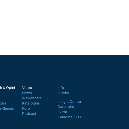
h & Opini
Video
Info
News
Indeks
Wawancara
Insight Center
ara
Katalogue
Databoks
n Khusus
Foto
Event
Podcast
KatadataOTO