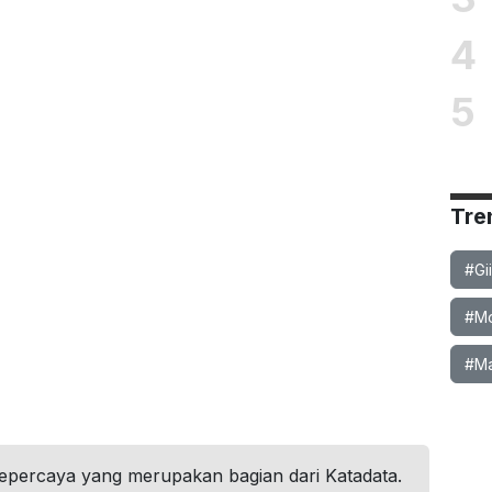
4
5
Tre
#Gi
#Mob
#Ma
tepercaya yang merupakan bagian dari Katadata.