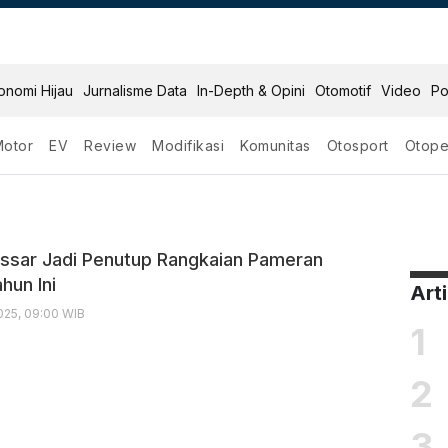
onomi Hijau
Jurnalisme Data
In-Depth & Opini
Otomotif
Video
Po
Motor
EV
Review
Modifikasi
Komunitas
Otosport
Otope
r 2025
ssar Jadi Penutup Rangkaian Pameran
hun Ini
Art
25, 09:00 WIB
1
2
3