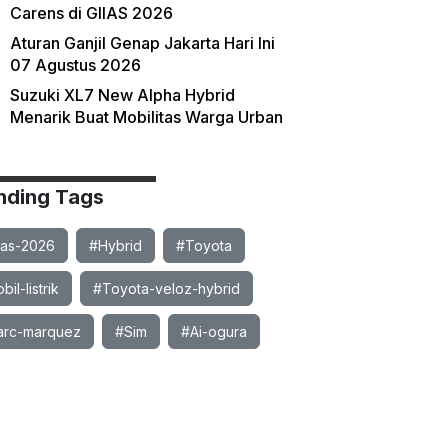
Carens di GIIAS 2026
Aturan Ganjil Genap Jakarta Hari Ini
07 Agustus 2026
Suzuki XL7 New Alpha Hybrid
Menarik Buat Mobilitas Warga Urban
nding Tags
ias-2026
#Hybrid
#Toyota
il-listrik
#Toyota-veloz-hybrid
rc-marquez
#Sim
#Ai-ogura