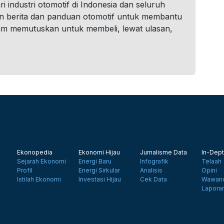
i industri otomotif di Indonesia dan seluruh
n berita dan panduan otomotif untuk membantu
um memutuskan untuk membeli, lewat ulasan,
Ekonopedia
Ekonomi Hijau
Jurnalisme Data
In-Dept
Sejarah Ekonomi
Energi Baru
Infografik
Telaah
Profil
Energi Sirkular
Analisis
Opini
Istilah Ekonomi
Investasi Hijau
Cek Data
Wawanc
Lapora