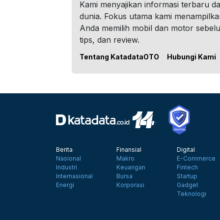
Kami menyajikan informasi terbaru dar
dunia. Fokus utama kami menampilka
Anda memilih mobil dan motor sebel
tips, dan review.
Tentang KatadataOTO
Hubungi Kami
Berita
Finansial
Digital
Nasional
Makro
E-Commerce
Industri
Keuangan
Fintech
Internasional
Bursa
Startup
Energi
Korporasi
Gadget
Teknologi