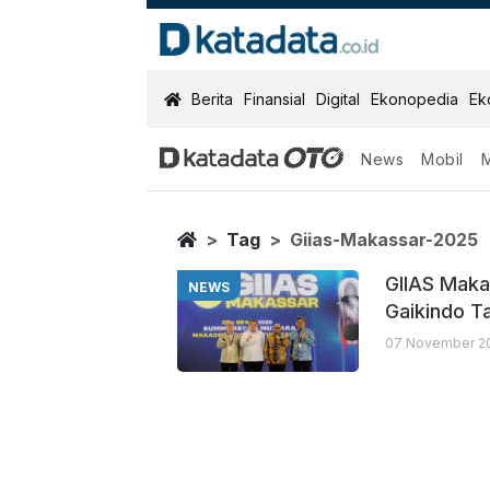
KatadataOTO
Berita
Finansial
Digital
Ekonopedia
Ek
News
Mobil
Giias Makassa
Berita Terbaru
Home
Tag
Giias-Makassar-2025
GIIAS Maka
NEWS
Gaikindo Ta
07 November 20