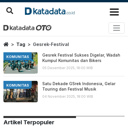
Gesrek Festival
Berita Terbaru
Home
Tag
Gesrek-Festival
Gesrek Festival Sukses Digelar, Wadah
KOMUNITAS
Kumpul Komunitas dan Bikers
05 Desember 2025, 18:00 WIB
Satu Dekade GSrek Indonesia, Gelar
KOMUNITAS
Touring dan Festival Musik
04 November 2025, 18:00 WIB
Artikel Terpopuler