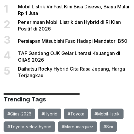
1
Mobil Listrik VinFast Kini Bisa Disewa, Biaya Mulai
Rp 1 Juta
2
Penerimaan Mobil Listrik dan Hybrid di RI Kian
Positif di 2026
3
Persiapan Mitsubishi Fuso Hadapi Mandatori B50
4
TAF Gandeng OJK Gelar Literasi Keuangan di
GIIAS 2026
5
Daihatsu Rocky Hybrid Cita Rasa Jepang, Harga
Terjangkau
Trending Tags
#Giias-2026
#Hybrid
#Toyota
#Mobil-listrik
#Toyota-veloz-hybrid
#Marc-marquez
#Sim