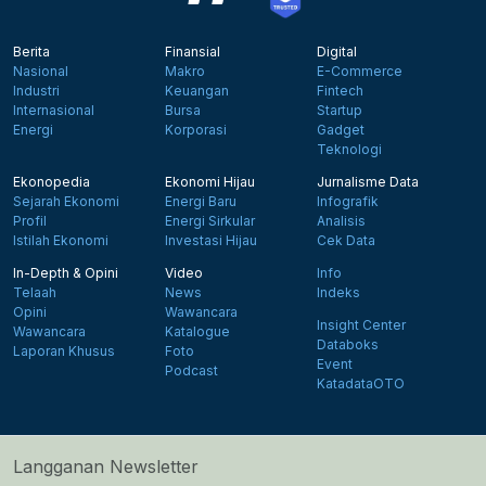
Berita
Finansial
Digital
Nasional
Makro
E-Commerce
Industri
Keuangan
Fintech
Internasional
Bursa
Startup
Energi
Korporasi
Gadget
Teknologi
Ekonopedia
Ekonomi Hijau
Jurnalisme Data
Sejarah Ekonomi
Energi Baru
Infografik
Profil
Energi Sirkular
Analisis
Istilah Ekonomi
Investasi Hijau
Cek Data
In-Depth & Opini
Video
Info
Telaah
News
Indeks
Opini
Wawancara
Insight Center
Wawancara
Katalogue
Databoks
Laporan Khusus
Foto
Event
Podcast
KatadataOTO
Langganan Newsletter