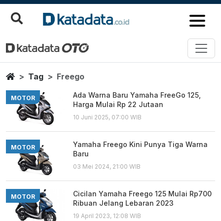
Freego
Berita Terbaru
Home
Tag
Freego
Ada Warna Baru Yamaha FreeGo 125,
MOTOR
Harga Mulai Rp 22 Jutaan
10 Juni 2025, 07:00 WIB
Yamaha Freego Kini Punya Tiga Warna
MOTOR
Baru
03 Mei 2024, 21:00 WIB
Cicilan Yamaha Freego 125 Mulai Rp700
MOTOR
Ribuan Jelang Lebaran 2023
19 April 2023, 12:08 WIB