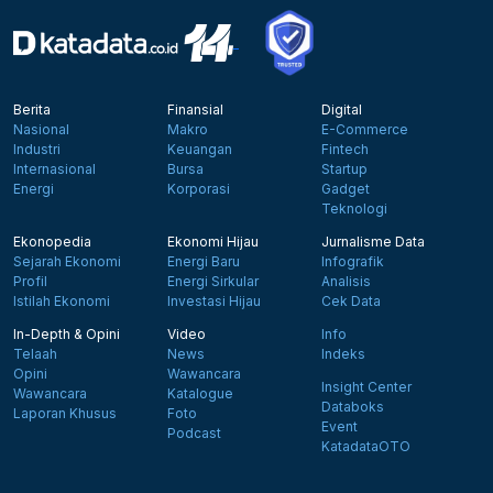
Berita
Finansial
Digital
Nasional
Makro
E-Commerce
Industri
Keuangan
Fintech
Internasional
Bursa
Startup
Energi
Korporasi
Gadget
Teknologi
Ekonopedia
Ekonomi Hijau
Jurnalisme Data
Sejarah Ekonomi
Energi Baru
Infografik
Profil
Energi Sirkular
Analisis
Istilah Ekonomi
Investasi Hijau
Cek Data
In-Depth & Opini
Video
Info
Telaah
News
Indeks
Opini
Wawancara
Insight Center
Wawancara
Katalogue
Databoks
Laporan Khusus
Foto
Event
Podcast
KatadataOTO