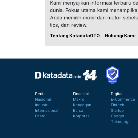
Kami menyajikan informasi terbaru dar
dunia. Fokus utama kami menampilka
Anda memilih mobil dan motor sebel
tips, dan review.
Tentang KatadataOTO
Hubungi Kami
Berita
Finansial
Digital
Nasional
Makro
E-Commerce
Industri
Keuangan
Fintech
Internasional
Bursa
Startup
Energi
Korporasi
Gadget
Teknologi