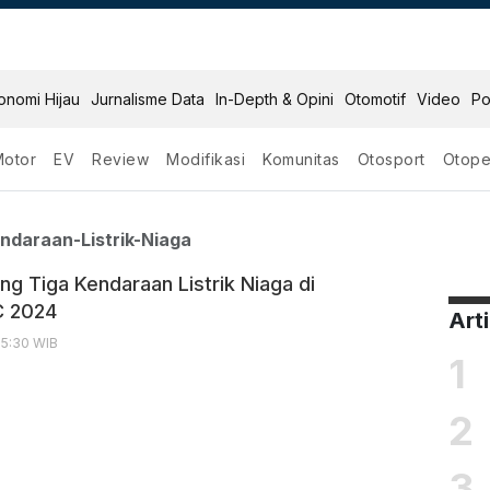
onomi Hijau
Jurnalisme Data
In-Depth & Opini
Otomotif
Video
Po
Motor
EV
Review
Modifikasi
Komunitas
Otosport
Otope
iga Kendaraan Listrik 
ndaraan-Listrik-Niaga
ng Tiga Kendaraan Listrik Niaga di
 2024
Art
15:30 WIB
1
2
3