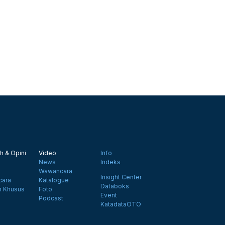
h & Opini
Video
Info
News
Indeks
Wawancara
Insight Center
ara
Katalogue
Databoks
n Khusus
Foto
Event
Podcast
KatadataOTO