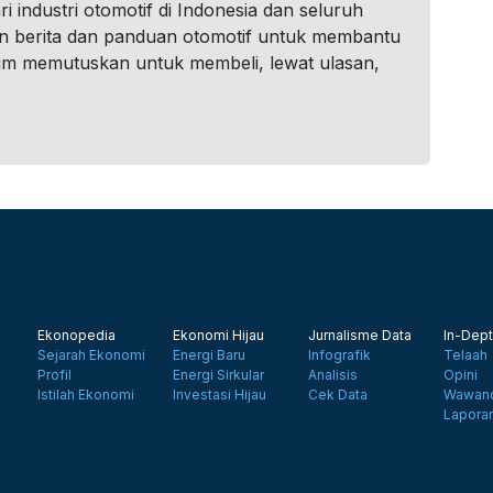
i industri otomotif di Indonesia dan seluruh
n berita dan panduan otomotif untuk membantu
um memutuskan untuk membeli, lewat ulasan,
Ekonopedia
Ekonomi Hijau
Jurnalisme Data
In-Dept
Sejarah Ekonomi
Energi Baru
Infografik
Telaah
Profil
Energi Sirkular
Analisis
Opini
Istilah Ekonomi
Investasi Hijau
Cek Data
Wawanc
Lapora