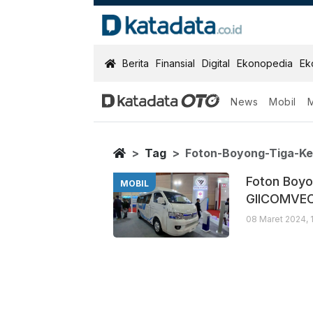
KatadataOTO
Berita
Finansial
Digital
Ekonopedia
Ek
News
Mobil
Foton Boyong T
Berita Terbaru
Home
Tag
Foton-Boyong-Tiga-Ke
Foton Boyo
MOBIL
GIICOMVEC
08 Maret 2024, 