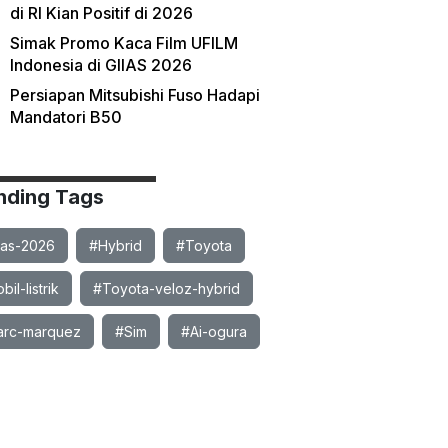
di RI Kian Positif di 2026
Simak Promo Kaca Film UFILM
Indonesia di GIIAS 2026
Persiapan Mitsubishi Fuso Hadapi
Mandatori B50
nding Tags
ias-2026
#Hybrid
#Toyota
il-listrik
#Toyota-veloz-hybrid
rc-marquez
#Sim
#Ai-ogura