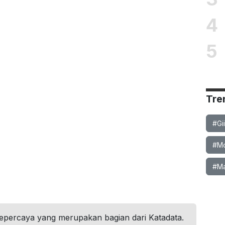
4
5
Tre
#Gi
#Mob
#Ma
tepercaya yang merupakan bagian dari Katadata.