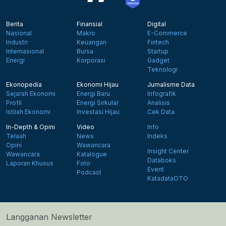
Berita
Finansial
Digital
Nasional
Makro
E-Commerce
Industri
Keuangan
Fintech
Internasional
Bursa
Startup
Energi
Korporasi
Gadget
Teknologi
Ekonopedia
Ekonomi Hijau
Jurnalisme Data
Sejarah Ekonomi
Energi Baru
Infografik
Profil
Energi Sirkular
Analisis
Istilah Ekonomi
Investasi Hijau
Cek Data
In-Depth & Opini
Video
Info
Telaah
News
Indeks
Opini
Wawancara
Insight Center
Wawancara
Katalogue
Databoks
Laporan Khusus
Foto
Event
Podcast
KatadataOTO
Langganan Newsletter