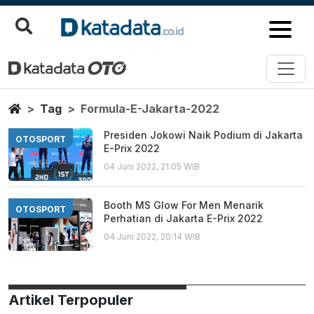
Formula E Jakarta 2022
Berita Terbaru
Home
Tag
Formula-E-Jakarta-2022
Presiden Jokowi Naik Podium di Jakarta
OTOSPORT
E-Prix 2022
04 Juni 2022, 21:05 WIB
Booth MS Glow For Men Menarik
OTOSPORT
Perhatian di Jakarta E-Prix 2022
04 Juni 2022, 20:14 WIB
Artikel Terpopuler