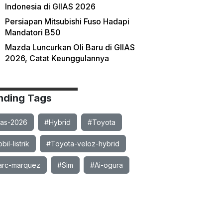
Indonesia di GIIAS 2026
Persiapan Mitsubishi Fuso Hadapi
Mandatori B50
Mazda Luncurkan Oli Baru di GIIAS
2026, Catat Keunggulannya
nding Tags
ias-2026
#Hybrid
#Toyota
il-listrik
#Toyota-veloz-hybrid
rc-marquez
#Sim
#Ai-ogura