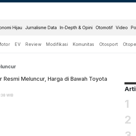
onomi Hijau
Jurnalisme Data
In-Depth & Opini
Otomotif
Video
Po
Motor
EV
Review
Modifikasi
Komunitas
Otosport
Otope
esmi Meluncur
luncur
r Resmi Meluncur, Harga di Bawah Toyota
Art
4:38 WIB
1
2
3