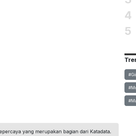
4
5
Tre
#Gi
#Mob
#Ma
tepercaya yang merupakan bagian dari Katadata.