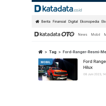
KatadataOTO
Berita
Finansial
Digital
Ekonopedia
Ek
News
Mobil
Ford Ranger R
Berita Terbaru
Home
Tag
Ford-Ranger-Resmi-Me
Ford Range
MOBIL
Hilux
08 Juni 2023, 1