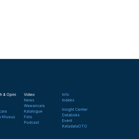
h & Opini
Video
Info
News
Indeks
Wawancara
Insight Center
ara
Katalogue
Databoks
n Khusus
Foto
Event
Podcast
KatadataOTO