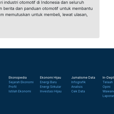
i industri otomotif di Indonesia dan seluruh
n berita dan panduan otomotif untuk membantu
um memutuskan untuk membeli, lewat ulasan,
Ekonopedia
Ekonomi Hijau
Jurnalisme Data
In-Dept
Sejarah Ekonomi
Energi Baru
Infografik
Telaah
Profil
Energi Sirkular
Analisis
Opini
Istilah Ekonomi
Investasi Hijau
Cek Data
Wawanc
Lapora