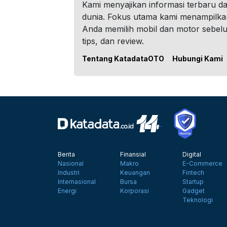
Kami menyajikan informasi terbaru dar
dunia. Fokus utama kami menampilka
Anda memilih mobil dan motor sebel
tips, dan review.
Tentang KatadataOTO
Hubungi Kami
Berita
Finansial
Digital
Nasional
Makro
E-Commerce
Industri
Keuangan
Fintech
Internasional
Bursa
Startup
Energi
Korporasi
Gadget
Teknologi