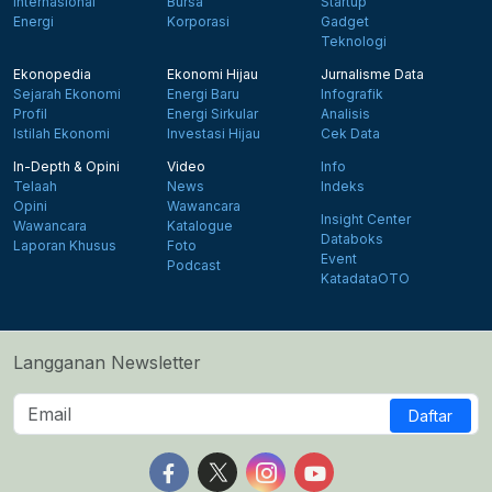
Internasional
Bursa
Startup
Energi
Korporasi
Gadget
Teknologi
Ekonopedia
Ekonomi Hijau
Jurnalisme Data
Sejarah Ekonomi
Energi Baru
Infografik
Profil
Energi Sirkular
Analisis
Istilah Ekonomi
Investasi Hijau
Cek Data
In-Depth & Opini
Video
Info
Telaah
News
Indeks
Opini
Wawancara
Insight Center
Wawancara
Katalogue
Databoks
Laporan Khusus
Foto
Event
Podcast
KatadataOTO
Langganan Newsletter
Daftar
Follow us on Facebook
Follow us on X
Follow us on Instagram
Follow us on Yout