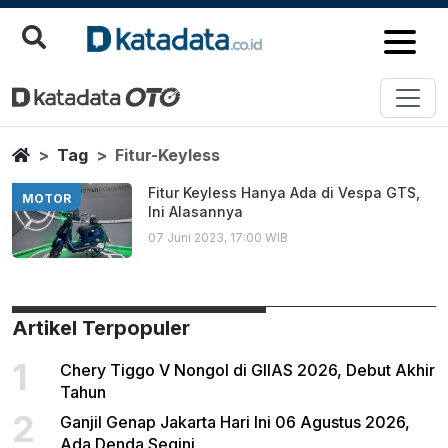
Fitur Keyless
Berita Terbaru
Home
Tag
Fitur-Keyless
Fitur Keyless Hanya Ada di Vespa GTS,
MOTOR
Ini Alasannya
07 Juni 2023, 17:00 WIB
Artikel Terpopuler
1
Chery Tiggo V Nongol di GIIAS 2026, Debut Akhir
Tahun
2
Ganjil Genap Jakarta Hari Ini 06 Agustus 2026,
Ada Denda Segini