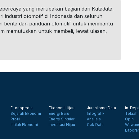
tepercaya yang merupakan bagian dari Katadata.
i industri otomotif di Indonesia dan seluruh
n berita dan panduan otomotif untuk membantu
um memutuskan untuk membeli, lewat ulasan,
Ekonopedia
Ekonomi Hijau
Jurnalisme Data
In-Dept
Sejarah Ekonomi
Energi Baru
Infografik
Telaah
Profil
Energi Sirkular
Analisis
Opini
Istilah Ekonomi
Investasi Hijau
Cek Data
Wawanc
Lapora