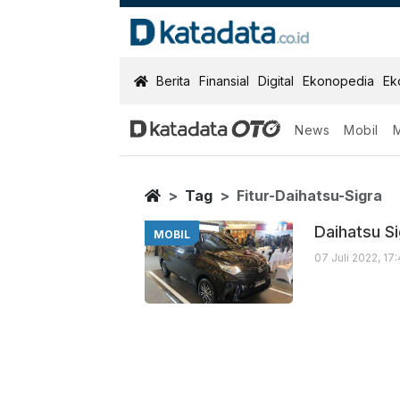
KatadataOTO
Berita
Finansial
Digital
Ekonopedia
Ek
News
Mobil
Fitur Daihatsu 
Berita Terbaru
Home
Tag
Fitur-Daihatsu-Sigra
Daihatsu S
MOBIL
07 Juli 2022, 17