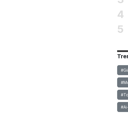
4
5
Tre
#Gi
#Mob
#To
#Ai