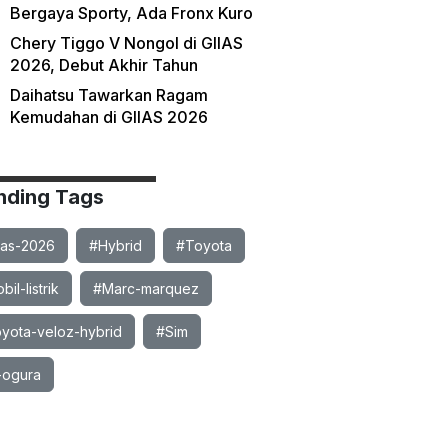
Bergaya Sporty, Ada Fronx Kuro
Chery Tiggo V Nongol di GIIAS
2026, Debut Akhir Tahun
Daihatsu Tawarkan Ragam
Kemudahan di GIIAS 2026
nding Tags
ias-2026
#Hybrid
#Toyota
il-listrik
#Marc-marquez
yota-veloz-hybrid
#Sim
-ogura