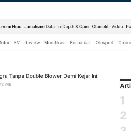
onomi Hijau
Jurnalisme Data
In-Depth & Opini
Otomotif
Video
Po
Motor
EV
Review
Modifikasi
Komunitas
Otosport
Otope
Sigra
igra Tanpa Double Blower Demi Kejar Ini
:43 WIB
Art
1
2
3