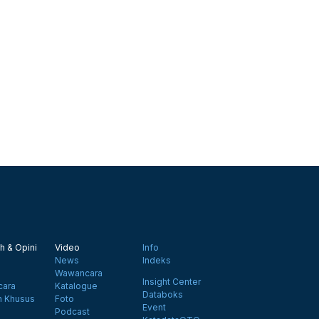
h & Opini
Video
Info
News
Indeks
Wawancara
Insight Center
ara
Katalogue
Databoks
n Khusus
Foto
Event
Podcast