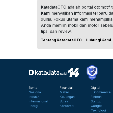
KatadataOTO adalah portal otomotif 
Kami menyajikan informasi terbaru dar
dunia. Fokus utama kami menampilka
Anda memilih mobil dan motor sebel
tips, dan review.
Tentang KatadataOTO
Hubungi Kami
Berita
Finansial
Digital
Nasional
Makro
E-Commerce
Industri
Keuangan
Fintech
Internasional
Bursa
Startup
Energi
Korporasi
Gadget
Teknologi