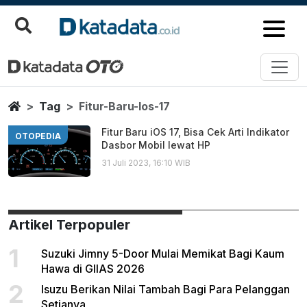
Fitur Baru Ios 17
Berita Terbaru
Home
Tag
Fitur-Baru-Ios-17
Fitur Baru iOS 17, Bisa Cek Arti Indikator
OTOPEDIA
Dasbor Mobil lewat HP
31 Juli 2023, 16:10 WIB
Artikel Terpopuler
1
Suzuki Jimny 5-Door Mulai Memikat Bagi Kaum
Hawa di GIIAS 2026
2
Isuzu Berikan Nilai Tambah Bagi Para Pelanggan
Setianya