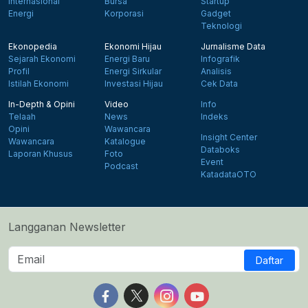
Internasional
Bursa
Startup
Energi
Korporasi
Gadget
Teknologi
Ekonopedia
Ekonomi Hijau
Jurnalisme Data
Sejarah Ekonomi
Energi Baru
Infografik
Profil
Energi Sirkular
Analisis
Istilah Ekonomi
Investasi Hijau
Cek Data
In-Depth & Opini
Video
Info
Telaah
News
Indeks
Opini
Wawancara
Insight Center
Wawancara
Katalogue
Databoks
Laporan Khusus
Foto
Event
Podcast
KatadataOTO
Langganan Newsletter
Daftar
Follow us on Facebook
Follow us on X
Follow us on Instagram
Follow us on Yout