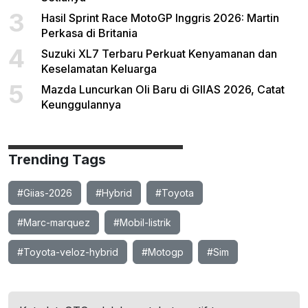
3
Hasil Sprint Race MotoGP Inggris 2026: Martin
Perkasa di Britania
4
Suzuki XL7 Terbaru Perkuat Kenyamanan dan
Keselamatan Keluarga
5
Mazda Luncurkan Oli Baru di GIIAS 2026, Catat
Keunggulannya
Trending Tags
#Giias-2026
#Hybrid
#Toyota
#Marc-marquez
#Mobil-listrik
#Toyota-veloz-hybrid
#Motogp
#Sim