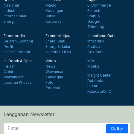
Nasional
Makro
E-Commerce
Industri
Keuangan
Fintech
Internasional
Bursa
Startup
Energi
Korporasi
Gadget
Teknologi
Ekonopedia
Ekonomi Hijau
Jurnalisme Data
Sejarah Ekonomi
Energi Baru
Infografik
Profil
Energi Sirkular
Analisis
Istilah Ekonomi
Investasi Hijau
Cek Data
In-Depth & Opini
Video
Info
Telaah
News
Indeks
Opini
Wawancara
Insight Center
Wawancara
Katalogue
Databoks
Laporan Khusus
Foto
Event
Podcast
KatadataOTO
Langganan Newsletter
Daftar