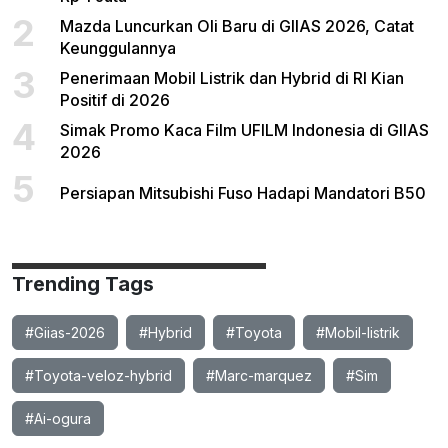
2
Mazda Luncurkan Oli Baru di GIIAS 2026, Catat
Keunggulannya
3
Penerimaan Mobil Listrik dan Hybrid di RI Kian
Positif di 2026
4
Simak Promo Kaca Film UFILM Indonesia di GIIAS
2026
5
Persiapan Mitsubishi Fuso Hadapi Mandatori B50
Trending Tags
#Giias-2026
#Hybrid
#Toyota
#Mobil-listrik
#Toyota-veloz-hybrid
#Marc-marquez
#Sim
#Ai-ogura