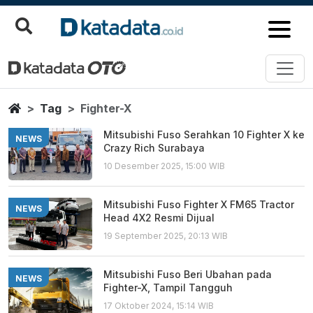
Fighter X
Berita Terbaru
Home
Tag
Fighter-X
Mitsubishi Fuso Serahkan 10 Fighter X ke
NEWS
Crazy Rich Surabaya
10 Desember 2025, 15:00 WIB
Mitsubishi Fuso Fighter X FM65 Tractor
NEWS
Head 4X2 Resmi Dijual
19 September 2025, 20:13 WIB
Mitsubishi Fuso Beri Ubahan pada
NEWS
Fighter-X, Tampil Tangguh
17 Oktober 2024, 15:14 WIB