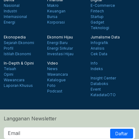
Nasional
Makro
E-Commerce
Industri
Keuangan
Fintech
Internasional
Bursa
Startup
Energi
Korporasi
Gadget
Teknologi
Ekonopedia
Ekonomi Hijau
Jurnalisme Data
Sejarah Ekonomi
Energi Baru
Infografik
Profil
Energi Sirkular
Analisis
Istilah Ekonomi
Investasi Hijau
Cek Data
In-Depth & Opini
Video
Info
Telaah
News
Indeks
Opini
Wawancara
Insight Center
Wawancara
Katalogue
Databoks
Laporan Khusus
Foto
Event
Podcast
KatadataOTO
Langganan Newsletter
Daftar