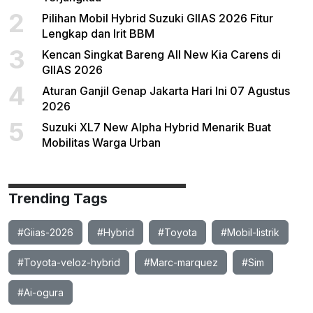
2
Pilihan Mobil Hybrid Suzuki GIIAS 2026 Fitur
Lengkap dan Irit BBM
3
Kencan Singkat Bareng All New Kia Carens di
GIIAS 2026
4
Aturan Ganjil Genap Jakarta Hari Ini 07 Agustus
2026
5
Suzuki XL7 New Alpha Hybrid Menarik Buat
Mobilitas Warga Urban
Trending Tags
#Giias-2026
#Hybrid
#Toyota
#Mobil-listrik
#Toyota-veloz-hybrid
#Marc-marquez
#Sim
#Ai-ogura