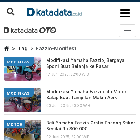
Fazzio Modifest
Berita Terbaru
Home
Tag
Fazzio-Modifest
Modifikasi Yamaha Fazzio, Bergaya
MODIFIKASI
Sporti Buat Belanja ke Pasar
17 Juni 2025, 22:00 WIB
Modifikasi Yamaha Fazzio ala Motor
MODIFIKASI
Balap Buat Tampilan Makin Apik
03 Juni 2025, 23:30 WIB
Beli Yamaha Fazzio Gratis Pasang Stiker
MOTOR
Senilai Rp 300.000
02 Juni 2025, 22:00 WIB