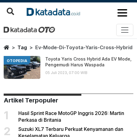
Ev Mode Di Toyota Yaris Cross 
Berita Terbaru
Home
Tag
Ev-Mode-Di-Toyota-Yaris-Cross-Hybrid
Toyota Yaris Cross Hybrid Ada EV Mode,
OTOPEDIA
Pengemudi Harus Waspada
05 Juli 2023, 07:00 WIB
Artikel Terpopuler
1
Hasil Sprint Race MotoGP Inggris 2026: Martin
Perkasa di Britania
2
Suzuki XL7 Terbaru Perkuat Kenyamanan dan
Keselamatan Keluarga