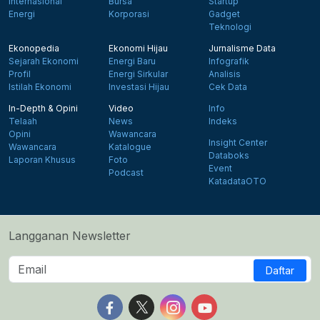
Internasional
Bursa
Startup
Energi
Korporasi
Gadget
Teknologi
Ekonopedia
Ekonomi Hijau
Jurnalisme Data
Sejarah Ekonomi
Energi Baru
Infografik
Profil
Energi Sirkular
Analisis
Istilah Ekonomi
Investasi Hijau
Cek Data
In-Depth & Opini
Video
Info
Telaah
News
Indeks
Opini
Wawancara
Insight Center
Wawancara
Katalogue
Databoks
Laporan Khusus
Foto
Event
Podcast
KatadataOTO
Langganan Newsletter
Daftar
Follow us on Facebook
Follow us on X
Follow us on Instagram
Follow us on Yout