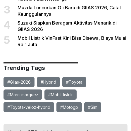
3
Mazda Luncurkan Oli Baru di GIIAS 2026, Catat
Keunggulannya
4
Suzuki Siapkan Beragam Aktivitas Menarik di
GIIAS 2026
5
Mobil Listrik VinFast Kini Bisa Disewa, Biaya Mulai
Rp 1 Juta
Trending Tags
#Giias-2026
#Hybrid
#Toyota
#Marc-marquez
#Mobil-listrik
#Toyota-veloz-hybrid
#Motogp
#Sim