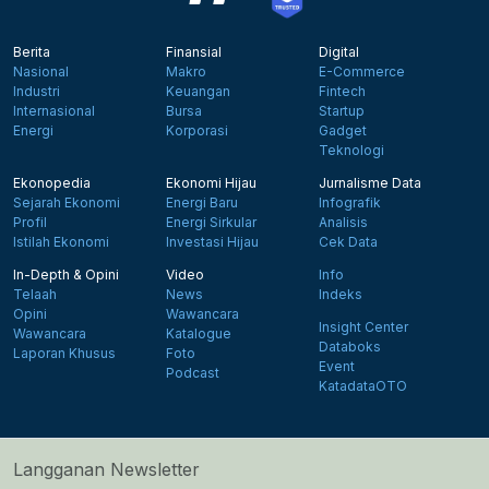
Berita
Finansial
Digital
Nasional
Makro
E-Commerce
Industri
Keuangan
Fintech
Internasional
Bursa
Startup
Energi
Korporasi
Gadget
Teknologi
Ekonopedia
Ekonomi Hijau
Jurnalisme Data
Sejarah Ekonomi
Energi Baru
Infografik
Profil
Energi Sirkular
Analisis
Istilah Ekonomi
Investasi Hijau
Cek Data
In-Depth & Opini
Video
Info
Telaah
News
Indeks
Opini
Wawancara
Insight Center
Wawancara
Katalogue
Databoks
Laporan Khusus
Foto
Event
Podcast
KatadataOTO
Langganan Newsletter