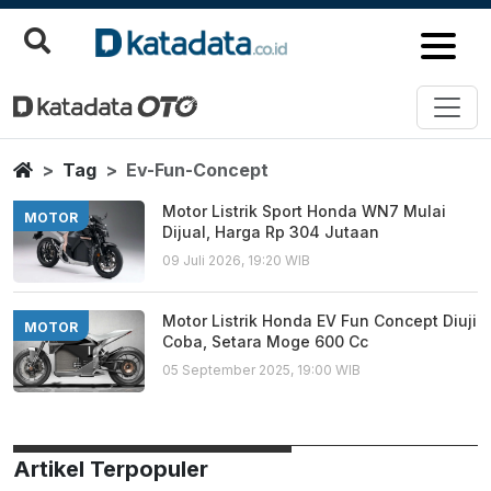
Ev Fun Concept
Berita Terbaru
Home
Tag
Ev-Fun-Concept
Motor Listrik Sport Honda WN7 Mulai
MOTOR
Dijual, Harga Rp 304 Jutaan
09 Juli 2026, 19:20 WIB
Motor Listrik Honda EV Fun Concept Diuji
MOTOR
Coba, Setara Moge 600 Cc
05 September 2025, 19:00 WIB
Artikel Terpopuler