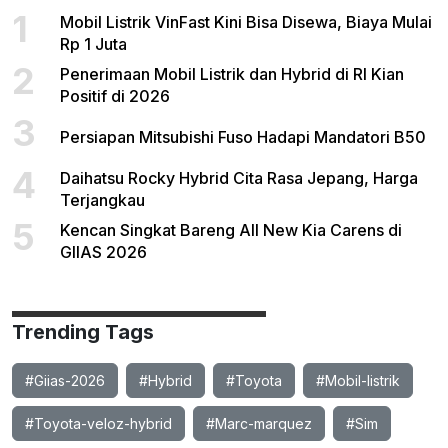
1
Mobil Listrik VinFast Kini Bisa Disewa, Biaya Mulai
Rp 1 Juta
2
Penerimaan Mobil Listrik dan Hybrid di RI Kian
Positif di 2026
3
Persiapan Mitsubishi Fuso Hadapi Mandatori B50
4
Daihatsu Rocky Hybrid Cita Rasa Jepang, Harga
Terjangkau
5
Kencan Singkat Bareng All New Kia Carens di
GIIAS 2026
Trending Tags
#Giias-2026
#Hybrid
#Toyota
#Mobil-listrik
#Toyota-veloz-hybrid
#Marc-marquez
#Sim