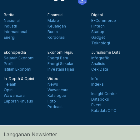
Berita
Finansial
Digital
Nasional
Makro
E-Commerce
Industri
Keuangan
Fintech
Internasional
Bursa
Startup
Energi
Korporasi
Gadget
Teknologi
Ekonopedia
Ekonomi Hijau
Jurnalisme Data
Sejarah Ekonomi
Energi Baru
Infografik
Profil
Energi Sirkular
Analisis
Istilah Ekonomi
Investasi Hijau
Cek Data
In-Depth & Opini
Video
Info
Telaah
News
Indeks
Opini
Wawancara
Insight Center
Wawancara
Katalogue
Databoks
Laporan Khusus
Foto
Event
Podcast
KatadataOTO
Langganan Newsletter