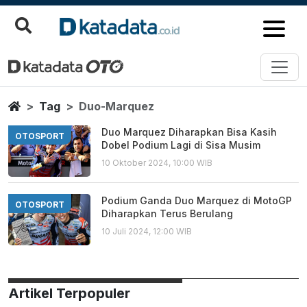
Duo Marquez
Berita Terbaru
Home
Tag
Duo-Marquez
Duo Marquez Diharapkan Bisa Kasih
OTOSPORT
Dobel Podium Lagi di Sisa Musim
10 Oktober 2024, 10:00 WIB
Podium Ganda Duo Marquez di MotoGP
OTOSPORT
Diharapkan Terus Berulang
10 Juli 2024, 12:00 WIB
Artikel Terpopuler