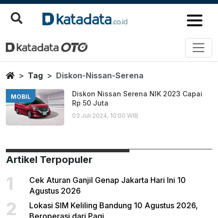
Diskon Nissan Serena
Berita Terbaru
Home
Tag
Diskon-Nissan-Serena
Diskon Nissan Serena NIK 2023 Capai
MOBIL
Rp 50 Juta
03 Juli 2024, 10:00 WIB
Artikel Terpopuler
1
Cek Aturan Ganjil Genap Jakarta Hari Ini 10
Agustus 2026
2
Lokasi SIM Keliling Bandung 10 Agustus 2026,
Beroperasi dari Pagi