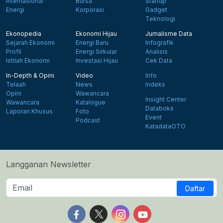
Internasional
Bursa
Startup
Energi
Korporasi
Gadget
Teknologi
Ekonopedia
Ekonomi Hijau
Jurnalisme Data
Sejarah Ekonomi
Energi Baru
Infografik
Profil
Energi Sirkular
Analisis
Istilah Ekonomi
Investasi Hijau
Cek Data
In-Depth & Opini
Video
Info
Telaah
News
Indeks
Opini
Wawancara
Insight Center
Wawancara
Katalogue
Databoks
Laporan Khusus
Foto
Event
Podcast
KatadataOTO
Langganan Newsletter
Daftar
Follow us on Facebook
Follow us on X
Follow us on Instagram
Follow us on Yout