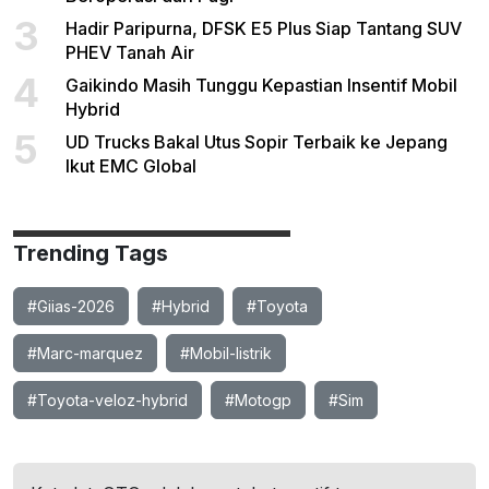
3
Hadir Paripurna, DFSK E5 Plus Siap Tantang SUV
PHEV Tanah Air
4
Gaikindo Masih Tunggu Kepastian Insentif Mobil
Hybrid
5
UD Trucks Bakal Utus Sopir Terbaik ke Jepang
Ikut EMC Global
Trending Tags
#Giias-2026
#Hybrid
#Toyota
#Marc-marquez
#Mobil-listrik
#Toyota-veloz-hybrid
#Motogp
#Sim