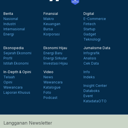
Berita
Finansial
Digital
Nasional
Makro
E-Commerce
Industri
Keuangan
Fintech
Internasional
Bursa
Startup
Energi
Korporasi
Gadget
Teknologi
Ekonopedia
Ekonomi Hijau
Jurnalisme Data
Sejarah Ekonomi
Energi Baru
Infografik
Profil
Energi Sirkular
Analisis
Istilah Ekonomi
Investasi Hijau
Cek Data
In-Depth & Opini
Video
Info
Telaah
News
Indeks
Opini
Wawancara
Insight Center
Wawancara
Katalogue
Databoks
Laporan Khusus
Foto
Event
Podcast
KatadataOTO
Langganan Newsletter