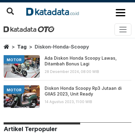
Diskon Honda Scoopy
Berita Terbaru
Home
Tag
Diskon-Honda-Scoopy
Ada Diskon Honda Scoopy Lawas,
MOTOR
Ditambah Bonus Lagi
28 Desember 2024, 08:00 WIB
Diskon Honda Scoopy Rp3 Jutaan di
MOTOR
GIIAS 2023, Unit Ready
14 Agustus 2023, 11:00 WIB
Artikel Terpopuler