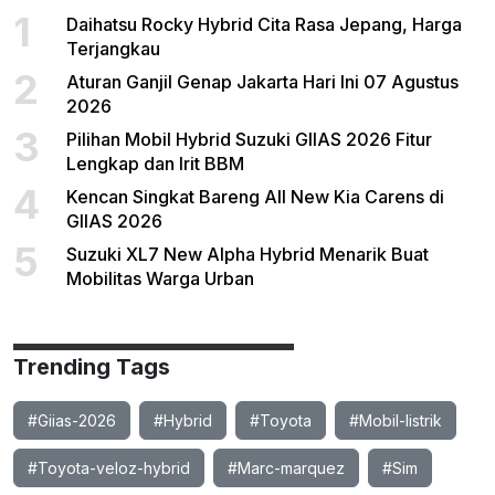
1
Daihatsu Rocky Hybrid Cita Rasa Jepang, Harga
Terjangkau
2
Aturan Ganjil Genap Jakarta Hari Ini 07 Agustus
2026
3
Pilihan Mobil Hybrid Suzuki GIIAS 2026 Fitur
Lengkap dan Irit BBM
4
Kencan Singkat Bareng All New Kia Carens di
GIIAS 2026
5
Suzuki XL7 New Alpha Hybrid Menarik Buat
Mobilitas Warga Urban
Trending Tags
#Giias-2026
#Hybrid
#Toyota
#Mobil-listrik
#Toyota-veloz-hybrid
#Marc-marquez
#Sim