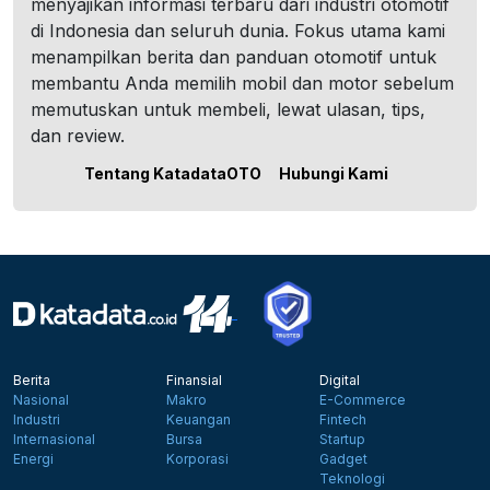
menyajikan informasi terbaru dari industri otomotif
di Indonesia dan seluruh dunia. Fokus utama kami
menampilkan berita dan panduan otomotif untuk
membantu Anda memilih mobil dan motor sebelum
memutuskan untuk membeli, lewat ulasan, tips,
dan review.
Tentang KatadataOTO
Hubungi Kami
Berita
Finansial
Digital
Nasional
Makro
E-Commerce
Industri
Keuangan
Fintech
Internasional
Bursa
Startup
Energi
Korporasi
Gadget
Teknologi