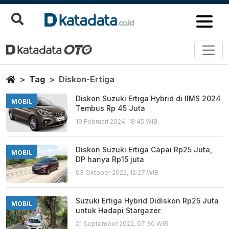
Diskon Ertiga
Berita Terbaru
Home
Tag
Diskon-Ertiga
Diskon Suzuki Ertiga Hybrid di IIMS 2024
MOBIL
Tembus Rp 45 Juta
19 Februari 2024, 18:45 WIB
Diskon Suzuki Ertiga Capai Rp25 Juta,
MOBIL
DP hanya Rp15 juta
03 Oktober 2022, 12:27 WIB
Suzuki Ertiga Hybrid Didiskon Rp25 Juta
MOBIL
untuk Hadapi Stargazer
21 September 2022, 07:30 WIB