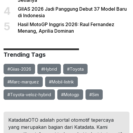
Setianya
4
GIIAS 2026 Jadi Panggung Debut 37 Model Baru
di Indonesia
5
Hasil MotoGP Inggris 2026: Raul Fernandez
Menang, Aprilia Dominan
Trending Tags
#Giias-2026
#Hybrid
#Toyota
#Marc-marquez
#Mobil-listrik
#Toyota-veloz-hybrid
#Motogp
#Sim
KatadataOTO adalah portal otomotif tepercaya
yang merupakan bagian dari Katadata. Kami