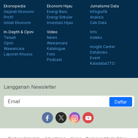
Ekonopedia
Ekonomi Hijau
Jurnalisme Data
Sejarah Ekonomi
Energi Baru
Infografik
Profil
Energi Sirkular
Analisis
Istilah Ekonomi
Investasi Hijau
Cek Data
In-Depth & Opini
Video
Info
Telaah
News
Indeks
Opini
Wawancara
Insight Center
Wawancara
Katalogue
Databoks
Laporan Khusus
Foto
Event
Podcast
KatadataOTO
Langganan Newsletter
Daftar
Follow us on Facebook
Follow us on X
Follow us on Instagram
Follow us on Yout