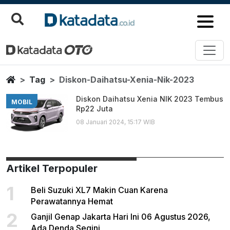
Diskon Daihatsu Xenia Nik 202
Berita Terbaru
Home
Tag
Diskon-Daihatsu-Xenia-Nik-2023
Diskon Daihatsu Xenia NIK 2023 Tembus
MOBIL
Rp22 Juta
08 Januari 2024, 15:17 WIB
Artikel Terpopuler
1
Beli Suzuki XL7 Makin Cuan Karena
Perawatannya Hemat
2
Ganjil Genap Jakarta Hari Ini 06 Agustus 2026,
Ada Denda Segini