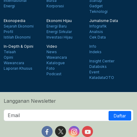
Internasional
Bursa
Startup
Energi
Korporasi
Gadget
Teknologi
Ekonopedia
Ekonomi Hijau
Jurnalisme Data
Sejarah Ekonomi
Energi Baru
Infografik
Profil
Energi Sirkular
Analisis
Istilah Ekonomi
Investasi Hijau
Cek Data
In-Depth & Opini
Video
Info
Telaah
News
Indeks
Opini
Wawancara
Insight Center
Wawancara
Katalogue
Databoks
Laporan Khusus
Foto
Event
Podcast
KatadataOTO
Langganan Newsletter
Daftar
Follow us on Facebook
Follow us on X
Follow us on Instagram
Follow us on Yout