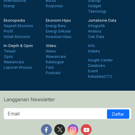
Internasional
Bursa
Startup
Energi
Korporasi
Gadget
Teknologi
Ekonopedia
Ekonomi Hijau
Jurnalisme Data
Sejarah Ekonomi
Energi Baru
Infografik
Profil
Energi Sirkular
Analisis
Istilah Ekonomi
Investasi Hijau
Cek Data
In-Depth & Opini
Video
Info
Telaah
News
Indeks
Opini
Wawancara
Insight Center
Wawancara
Katalogue
Databoks
Laporan Khusus
Foto
Event
Podcast
KatadataOTO
Langganan Newsletter
Daftar
Follow us on Facebook
Follow us on X
Follow us on Instagram
Follow us on Yout