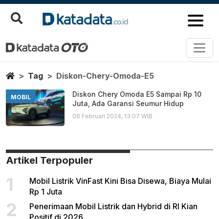
Diskon Chery Omoda E5
Berita Terbaru
Home
Tag
Diskon-Chery-Omoda-E5
Diskon Chery Omoda E5 Sampai Rp 10
MOBIL
Juta, Ada Garansi Seumur Hidup
06 Februari 2024, 13:07 WIB
Artikel Terpopuler
1
Mobil Listrik VinFast Kini Bisa Disewa, Biaya Mulai
Rp 1 Juta
2
Penerimaan Mobil Listrik dan Hybrid di RI Kian
Positif di 2026