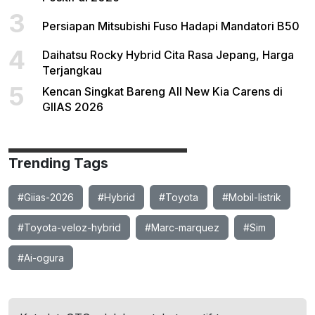
3
Persiapan Mitsubishi Fuso Hadapi Mandatori B50
4
Daihatsu Rocky Hybrid Cita Rasa Jepang, Harga
Terjangkau
5
Kencan Singkat Bareng All New Kia Carens di
GIIAS 2026
Trending Tags
#Giias-2026
#Hybrid
#Toyota
#Mobil-listrik
#Toyota-veloz-hybrid
#Marc-marquez
#Sim
#Ai-ogura