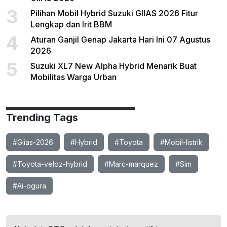
3
Pilihan Mobil Hybrid Suzuki GIIAS 2026 Fitur
Lengkap dan Irit BBM
4
Aturan Ganjil Genap Jakarta Hari Ini 07 Agustus
2026
5
Suzuki XL7 New Alpha Hybrid Menarik Buat
Mobilitas Warga Urban
Trending Tags
#Giias-2026
#Hybrid
#Toyota
#Mobil-listrik
#Toyota-veloz-hybrid
#Marc-marquez
#Sim
#Ai-ogura