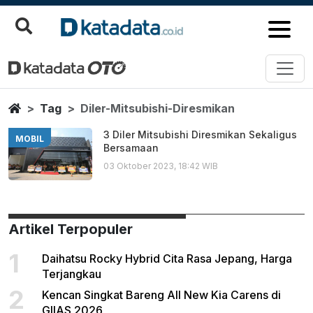
Diler Mitsubishi Diresmikan
Berita Terbaru
Home
Tag
Diler-Mitsubishi-Diresmikan
3 Diler Mitsubishi Diresmikan Sekaligus
MOBIL
Bersamaan
03 Oktober 2023, 18:42 WIB
Artikel Terpopuler
1
Daihatsu Rocky Hybrid Cita Rasa Jepang, Harga
Terjangkau
2
Kencan Singkat Bareng All New Kia Carens di
GIIAS 2026