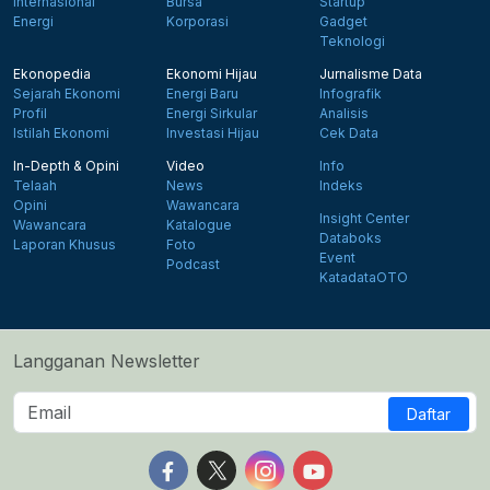
Internasional
Bursa
Startup
Energi
Korporasi
Gadget
Teknologi
Ekonopedia
Ekonomi Hijau
Jurnalisme Data
Sejarah Ekonomi
Energi Baru
Infografik
Profil
Energi Sirkular
Analisis
Istilah Ekonomi
Investasi Hijau
Cek Data
In-Depth & Opini
Video
Info
Telaah
News
Indeks
Opini
Wawancara
Insight Center
Wawancara
Katalogue
Databoks
Laporan Khusus
Foto
Event
Podcast
KatadataOTO
Langganan Newsletter
Daftar
Follow us on Facebook
Follow us on X
Follow us on Instagram
Follow us on Yout