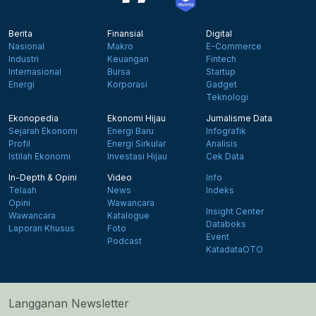
Berita
Finansial
Digital
Nasional
Makro
E-Commerce
Industri
Keuangan
Fintech
Internasional
Bursa
Startup
Energi
Korporasi
Gadget
Teknologi
Ekonopedia
Ekonomi Hijau
Jurnalisme Data
Sejarah Ekonomi
Energi Baru
Infografik
Profil
Energi Sirkular
Analisis
Istilah Ekonomi
Investasi Hijau
Cek Data
In-Depth & Opini
Video
Info
Telaah
News
Indeks
Opini
Wawancara
Insight Center
Wawancara
Katalogue
Databoks
Laporan Khusus
Foto
Event
Podcast
KatadataOTO
Langganan Newsletter