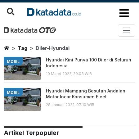
Diler Hyundai
Berita Terbaru
Home
Tag
Diler-Hyundai
Hyundai Kini Punya 100 Diler di Seluruh
MOBIL
Indonesia
10 Maret 2022, 20:03 WIB
Hyundai Mampang Besutan Andalan
MOBIL
Motor Incar Konsumen Fleet
28 Januari 2022, 07:10 WIB
Artikel Terpopuler