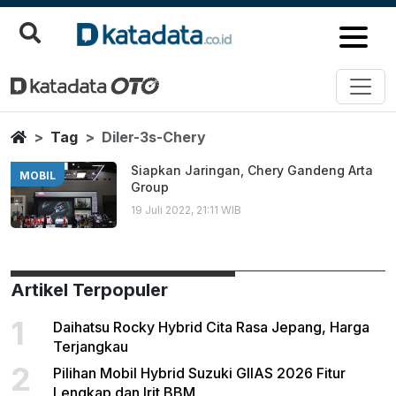
Diler 3s Chery
Berita Terbaru
Home
Tag
Diler-3s-Chery
Siapkan Jaringan, Chery Gandeng Arta
MOBIL
Group
19 Juli 2022, 21:11 WIB
Artikel Terpopuler
1
Daihatsu Rocky Hybrid Cita Rasa Jepang, Harga
Terjangkau
2
Pilihan Mobil Hybrid Suzuki GIIAS 2026 Fitur
Lengkap dan Irit BBM