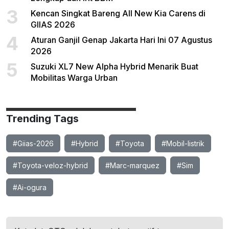
3
Kencan Singkat Bareng All New Kia Carens di
GIIAS 2026
4
Aturan Ganjil Genap Jakarta Hari Ini 07 Agustus
2026
5
Suzuki XL7 New Alpha Hybrid Menarik Buat
Mobilitas Warga Urban
Trending Tags
#Giias-2026
#Hybrid
#Toyota
#Mobil-listrik
#Toyota-veloz-hybrid
#Marc-marquez
#Sim
#Ai-ogura