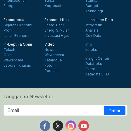
Internasional
Bursa
Startup
Energi
Korporasi
Gadget
Teknologi
Ekonopedia
Ekonomi Hijau
Jurnalisme Data
Sejarah Ekonomi
Energi Baru
Infografik
Profil
Energi Sirkular
Analisis
Istilah Ekonomi
Investasi Hijau
Cek Data
In-Depth & Opini
Video
Info
Telaah
News
Indeks
Opini
Wawancara
Insight Center
Wawancara
Katalogue
Databoks
Laporan Khusus
Foto
Event
Podcast
KatadataOTO
Langganan Newsletter
Daftar
Follow us on Facebook
Follow us on X
Follow us on Instagram
Follow us on Yout