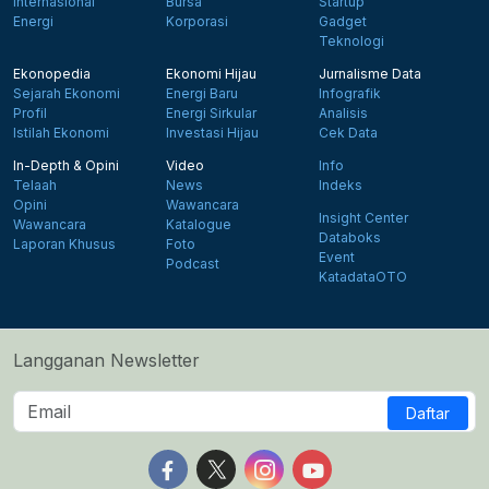
Internasional
Bursa
Startup
Energi
Korporasi
Gadget
Teknologi
Ekonopedia
Ekonomi Hijau
Jurnalisme Data
Sejarah Ekonomi
Energi Baru
Infografik
Profil
Energi Sirkular
Analisis
Istilah Ekonomi
Investasi Hijau
Cek Data
In-Depth & Opini
Video
Info
Telaah
News
Indeks
Opini
Wawancara
Insight Center
Wawancara
Katalogue
Databoks
Laporan Khusus
Foto
Event
Podcast
KatadataOTO
Langganan Newsletter
Daftar
Follow us on Facebook
Follow us on X
Follow us on Instagram
Follow us on Yout