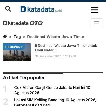
Destinasi Wisata Jawa Timur
Berita Terbaru
Home
Tag
Destinasi-Wisata-Jawa-Timur
5 Destinasi Wisata Jawa Timur untuk
OTOSPORT
Libur Nataru
18 Desember 2023, 17:01 WIB
Artikel Terpopuler
1
Cek Aturan Ganjil Genap Jakarta Hari Ini 10
Agustus 2026
2
Lokasi SIM Keliling Bandung 10 Agustus 2026,
Beroperasi dari Pagi