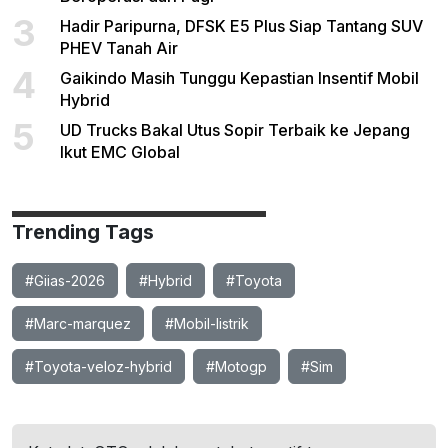
3
Hadir Paripurna, DFSK E5 Plus Siap Tantang SUV
PHEV Tanah Air
4
Gaikindo Masih Tunggu Kepastian Insentif Mobil
Hybrid
5
UD Trucks Bakal Utus Sopir Terbaik ke Jepang
Ikut EMC Global
Trending Tags
#Giias-2026
#Hybrid
#Toyota
#Marc-marquez
#Mobil-listrik
#Toyota-veloz-hybrid
#Motogp
#Sim