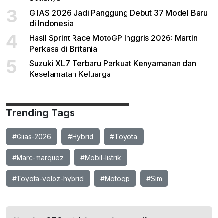
3
GIIAS 2026 Jadi Panggung Debut 37 Model Baru
di Indonesia
4
Hasil Sprint Race MotoGP Inggris 2026: Martin
Perkasa di Britania
5
Suzuki XL7 Terbaru Perkuat Kenyamanan dan
Keselamatan Keluarga
Trending Tags
#Giias-2026
#Hybrid
#Toyota
#Marc-marquez
#Mobil-listrik
#Toyota-veloz-hybrid
#Motogp
#Sim