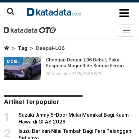
Deepal L06
Berita Terbaru
Home
Tag
Deepal-L06
Changan Deepal L06 Debut, Pakai
MOBIL
Suspensi MagneRide Serupa Ferrari
20 November 2025, 22:09 WIB
Artikel Terpopuler
1
Suzuki Jimny 5-Door Mulai Memikat Bagi Kaum
Hawa di GIIAS 2026
2
Isuzu Berikan Nilai Tambah Bagi Para Pelanggan
Setianya