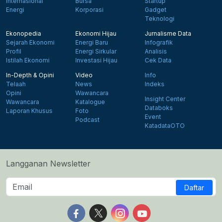
Internasional
Bursa
Startup
Energi
Korporasi
Gadget
Teknologi
Ekonopedia
Ekonomi Hijau
Jurnalisme Data
Sejarah Ekonomi
Energi Baru
Infografik
Profil
Energi Sirkular
Analisis
Istilah Ekonomi
Investasi Hijau
Cek Data
In-Depth & Opini
Video
Info
Telaah
News
Indeks
Opini
Wawancara
Insight Center
Wawancara
Katalogue
Databoks
Laporan Khusus
Foto
Event
Podcast
KatadataOTO
Langganan Newsletter
Daftar
Follow us on Facebook
Follow us on X
Follow us on Instagram
Follow us on Yout