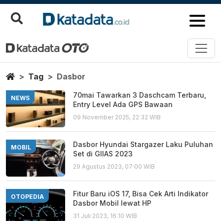
Dasbor
Berita Terbaru
Home
Tag
Dasbor
70mai Tawarkan 3 Daschcam Terbaru,
NEWS
Entry Level Ada GPS Bawaan
09 November 2025, 22:32 WIB
Dasbor Hyundai Stargazer Laku Puluhan
MOBIL
Set di GIIAS 2023
29 Agustus 2023, 07:00 WIB
Fitur Baru iOS 17, Bisa Cek Arti Indikator
OTOPEDIA
Dasbor Mobil lewat HP
31 Juli 2023, 16:10 WIB