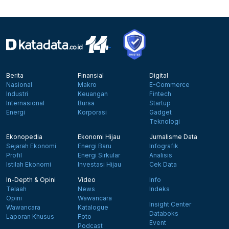
Berita
Finansial
Digital
Nasional
Makro
E-Commerce
Industri
Keuangan
Fintech
Internasional
Bursa
Startup
Energi
Korporasi
Gadget
Teknologi
Ekonopedia
Ekonomi Hijau
Jurnalisme Data
Sejarah Ekonomi
Energi Baru
Infografik
Profil
Energi Sirkular
Analisis
Istilah Ekonomi
Investasi Hijau
Cek Data
In-Depth & Opini
Video
Info
Telaah
News
Indeks
Opini
Wawancara
Insight Center
Wawancara
Katalogue
Databoks
Laporan Khusus
Foto
Event
Podcast