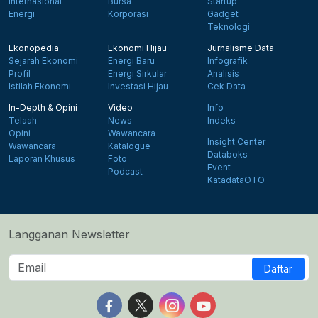
Internasional
Bursa
Startup
Energi
Korporasi
Gadget
Teknologi
Ekonopedia
Ekonomi Hijau
Jurnalisme Data
Sejarah Ekonomi
Energi Baru
Infografik
Profil
Energi Sirkular
Analisis
Istilah Ekonomi
Investasi Hijau
Cek Data
In-Depth & Opini
Video
Info
Telaah
News
Indeks
Opini
Wawancara
Insight Center
Wawancara
Katalogue
Databoks
Laporan Khusus
Foto
Event
Podcast
KatadataOTO
Langganan Newsletter
Daftar
Follow us on Facebook
Follow us on X
Follow us on Instagram
Follow us on Yout