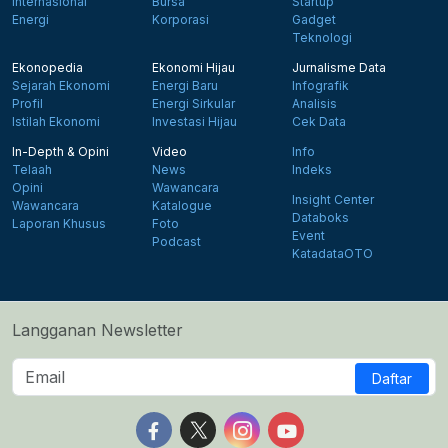
Internasional
Bursa
Startup
Energi
Korporasi
Gadget
Teknologi
Ekonopedia
Ekonomi Hijau
Jurnalisme Data
Sejarah Ekonomi
Energi Baru
Infografik
Profil
Energi Sirkular
Analisis
Istilah Ekonomi
Investasi Hijau
Cek Data
In-Depth & Opini
Video
Info
Telaah
News
Indeks
Opini
Wawancara
Insight Center
Wawancara
Katalogue
Databoks
Laporan Khusus
Foto
Event
Podcast
KatadataOTO
Langganan Newsletter
Daftar
Follow us on Facebook
Follow us on X
Follow us on Instagram
Follow us on Yout