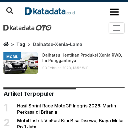
Daihatsu Xenia Lama
Berita Terbaru
Home
Tag
Daihatsu-Xenia-Lama
Daihatsu Hentikan Produksi Xenia RWD,
MOBIL
Ini Penggantinya
03 Februari 2023, 13:52 WIB
Artikel Terpopuler
1
Hasil Sprint Race MotoGP Inggris 2026: Martin
Perkasa di Britania
2
Mobil Listrik VinFast Kini Bisa Disewa, Biaya Mulai
Rp 1 Juta