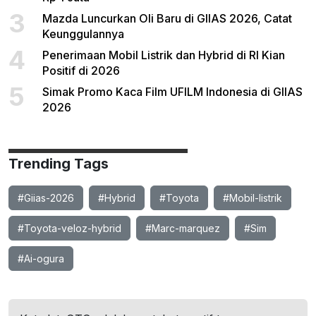
3
Mazda Luncurkan Oli Baru di GIIAS 2026, Catat
Keunggulannya
4
Penerimaan Mobil Listrik dan Hybrid di RI Kian
Positif di 2026
5
Simak Promo Kaca Film UFILM Indonesia di GIIAS
2026
Trending Tags
#Giias-2026
#Hybrid
#Toyota
#Mobil-listrik
#Toyota-veloz-hybrid
#Marc-marquez
#Sim
#Ai-ogura