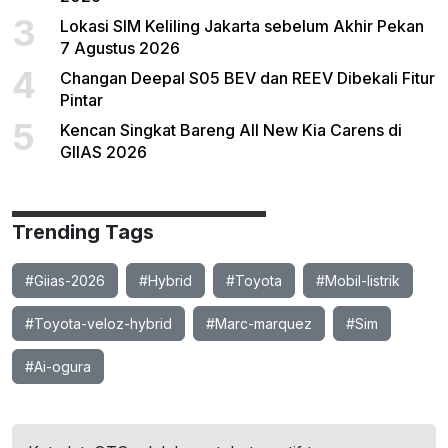
3
Lokasi SIM Keliling Jakarta sebelum Akhir Pekan
7 Agustus 2026
4
Changan Deepal S05 BEV dan REEV Dibekali Fitur
Pintar
5
Kencan Singkat Bareng All New Kia Carens di
GIIAS 2026
Trending Tags
#Giias-2026
#Hybrid
#Toyota
#Mobil-listrik
#Toyota-veloz-hybrid
#Marc-marquez
#Sim
#Ai-ogura