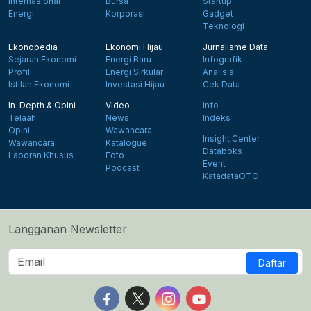
Internasional
Bursa
Startup
Energi
Korporasi
Gadget
Teknologi
Ekonopedia
Ekonomi Hijau
Jurnalisme Data
Sejarah Ekonomi
Energi Baru
Infografik
Profil
Energi Sirkular
Analisis
Istilah Ekonomi
Investasi Hijau
Cek Data
In-Depth & Opini
Video
Info
Telaah
News
Indeks
Opini
Wawancara
Insight Center
Wawancara
Katalogue
Databoks
Laporan Khusus
Foto
Event
Podcast
KatadataOTO
Langganan Newsletter
Daftar
Follow us on Facebook
Follow us on X
Follow us on Instagram
Follow us on Yout