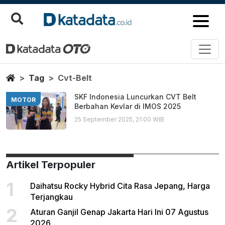
Cvt Belt
Berita Terbaru
Home
Tag
Cvt-Belt
SKF Indonesia Luncurkan CVT Belt
MOTOR
Berbahan Kevlar di IMOS 2025
25 September 2025, 21:00 WIB
Artikel Terpopuler
1
Daihatsu Rocky Hybrid Cita Rasa Jepang, Harga
Terjangkau
2
Aturan Ganjil Genap Jakarta Hari Ini 07 Agustus
2026