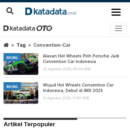
Convention Car
Berita Terbaru
Home
Tag
Convention-Car
Alasan Hot Wheels Pilih Porsche Jadi
MOBIL
Convention Car Indonesia
22 Agustus 2025, 09:00 WIB
Wujud Hot Wheels Convention Car
MOBIL
Indonesia, Debut di IMX 2025
21 Agustus 2025, 17:00 WIB
Artikel Terpopuler