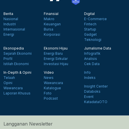
Berita
Finansial
Digital
Nasional
Makro
E-Commerce
Industri
Keuangan
Fintech
Internasional
Bursa
Startup
Energi
Korporasi
Gadget
Teknologi
Ekonopedia
Ekonomi Hijau
Jurnalisme Data
Sejarah Ekonomi
Energi Baru
Infografik
Profil
Energi Sirkular
Analisis
Istilah Ekonomi
Investasi Hijau
Cek Data
In-Depth & Opini
Video
Info
Telaah
News
Indeks
Opini
Wawancara
Insight Center
Wawancara
Katalogue
Databoks
Laporan Khusus
Foto
Event
Podcast
KatadataOTO
Langganan Newsletter