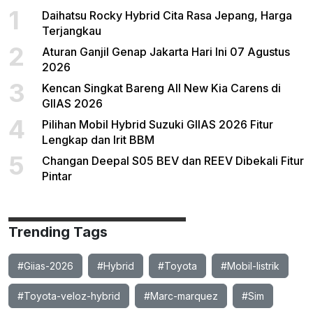
1
Daihatsu Rocky Hybrid Cita Rasa Jepang, Harga
Terjangkau
2
Aturan Ganjil Genap Jakarta Hari Ini 07 Agustus
2026
3
Kencan Singkat Bareng All New Kia Carens di
GIIAS 2026
4
Pilihan Mobil Hybrid Suzuki GIIAS 2026 Fitur
Lengkap dan Irit BBM
5
Changan Deepal S05 BEV dan REEV Dibekali Fitur
Pintar
Trending Tags
#Giias-2026
#Hybrid
#Toyota
#Mobil-listrik
#Toyota-veloz-hybrid
#Marc-marquez
#Sim