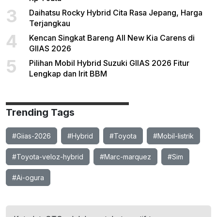
3
Daihatsu Rocky Hybrid Cita Rasa Jepang, Harga
Terjangkau
4
Kencan Singkat Bareng All New Kia Carens di
GIIAS 2026
5
Pilihan Mobil Hybrid Suzuki GIIAS 2026 Fitur
Lengkap dan Irit BBM
Trending Tags
#Giias-2026
#Hybrid
#Toyota
#Mobil-listrik
#Toyota-veloz-hybrid
#Marc-marquez
#Sim
#Ai-ogura