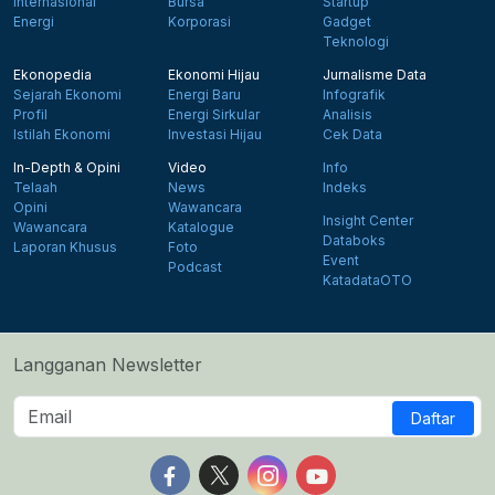
Internasional
Bursa
Startup
Energi
Korporasi
Gadget
Teknologi
Ekonopedia
Ekonomi Hijau
Jurnalisme Data
Sejarah Ekonomi
Energi Baru
Infografik
Profil
Energi Sirkular
Analisis
Istilah Ekonomi
Investasi Hijau
Cek Data
In-Depth & Opini
Video
Info
Telaah
News
Indeks
Opini
Wawancara
Insight Center
Wawancara
Katalogue
Databoks
Laporan Khusus
Foto
Event
Podcast
KatadataOTO
Langganan Newsletter
Daftar
Follow us on Facebook
Follow us on X
Follow us on Instagram
Follow us on Yout