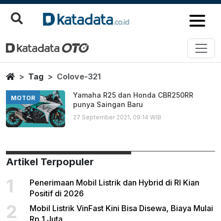
Colove 321
Berita Terbaru
Home
Tag
Colove-321
Yamaha R25 dan Honda CBR250RR
MOTOR
punya Saingan Baru
27 September 2021, 09:14 WIB
Artikel Terpopuler
1
Penerimaan Mobil Listrik dan Hybrid di RI Kian
Positif di 2026
2
Mobil Listrik VinFast Kini Bisa Disewa, Biaya Mulai
Rp 1 Juta