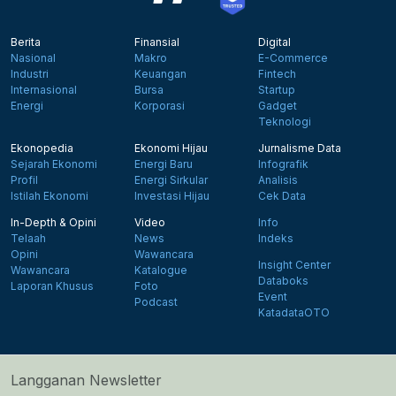
Berita
Finansial
Digital
Nasional
Makro
E-Commerce
Industri
Keuangan
Fintech
Internasional
Bursa
Startup
Energi
Korporasi
Gadget
Teknologi
Ekonopedia
Ekonomi Hijau
Jurnalisme Data
Sejarah Ekonomi
Energi Baru
Infografik
Profil
Energi Sirkular
Analisis
Istilah Ekonomi
Investasi Hijau
Cek Data
In-Depth & Opini
Video
Info
Telaah
News
Indeks
Opini
Wawancara
Insight Center
Wawancara
Katalogue
Databoks
Laporan Khusus
Foto
Event
Podcast
KatadataOTO
Langganan Newsletter