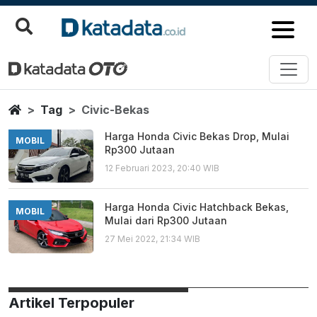
Civic Bekas
Berita Terbaru
Home
Tag
Civic-Bekas
Harga Honda Civic Bekas Drop, Mulai
MOBIL
Rp300 Jutaan
12 Februari 2023, 20:40 WIB
Harga Honda Civic Hatchback Bekas,
MOBIL
Mulai dari Rp300 Jutaan
27 Mei 2022, 21:34 WIB
Artikel Terpopuler