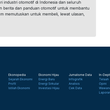
i industri otomotif di Indonesia dan seluruh
n berita dan panduan otomotif untuk membantu
um memutuskan untuk membeli, lewat ulasan,
Ekonopedia
Ekonomi Hijau
Jurnalisme Data
In-Dept
Sejarah Ekonomi
Energi Baru
Infografik
Telaah
Profil
Energi Sirkular
Analisis
Opini
Istilah Ekonomi
Investasi Hijau
Cek Data
Wawanc
Lapora