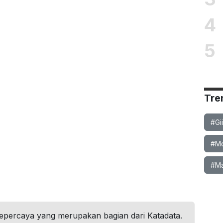
4
5
Tre
#Gi
#Mob
#Ma
tepercaya yang merupakan bagian dari Katadata.