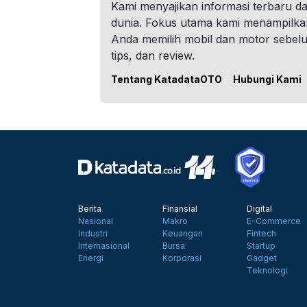
Kami menyajikan informasi terbaru dar
dunia. Fokus utama kami menampilka
Anda memilih mobil dan motor sebel
tips, dan review.
Tentang KatadataOTO
Hubungi Kami
Berita
Finansial
Digital
Nasional
Makro
E-Commerce
Industri
Keuangan
Fintech
Internasional
Bursa
Startup
Energi
Korporasi
Gadget
Teknologi