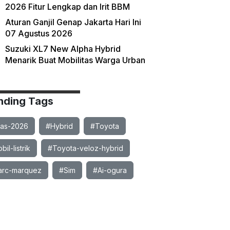
2026 Fitur Lengkap dan Irit BBM
Aturan Ganjil Genap Jakarta Hari Ini
07 Agustus 2026
Suzuki XL7 New Alpha Hybrid
Menarik Buat Mobilitas Warga Urban
nding Tags
ias-2026
#Hybrid
#Toyota
il-listrik
#Toyota-veloz-hybrid
rc-marquez
#Sim
#Ai-ogura