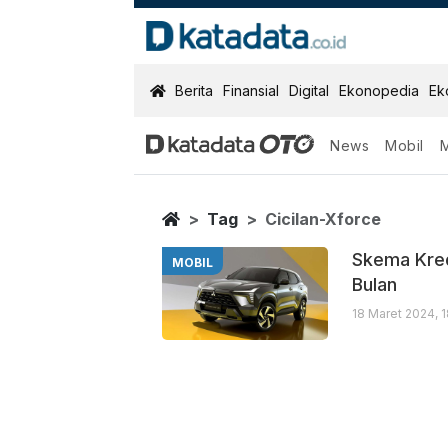
KatadataOTO
Berita
Finansial
Digital
Ekonopedia
Ek
News
Mobil
Cicilan Xforce
Berita Terbaru
Home
Tag
Cicilan-Xforce
Skema Kred
MOBIL
Bulan
18 Maret 2024, 