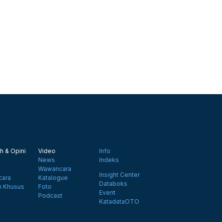
h & Opini
Video
Info
News
Indeks
Wawancara
Insight Center
ara
Katalogue
Databoks
n Khusus
Foto
Event
Podcast
KatadataOTO