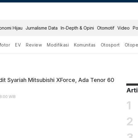
onomi Hijau
Jurnalisme Data
In-Depth & Opini
Otomotif
Video
Po
Motor
EV
Review
Modifikasi
Komunitas
Otosport
Otope
it Syariah Mitsubishi XForce, Ada Tenor 60
Art
18:00 WIB
1
2
3