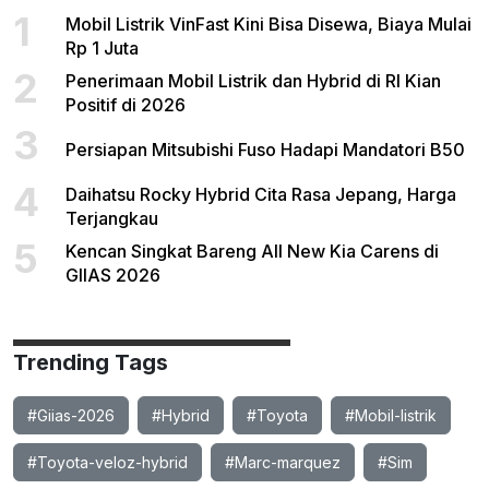
1
Mobil Listrik VinFast Kini Bisa Disewa, Biaya Mulai
Rp 1 Juta
2
Penerimaan Mobil Listrik dan Hybrid di RI Kian
Positif di 2026
3
Persiapan Mitsubishi Fuso Hadapi Mandatori B50
4
Daihatsu Rocky Hybrid Cita Rasa Jepang, Harga
Terjangkau
5
Kencan Singkat Bareng All New Kia Carens di
GIIAS 2026
Trending Tags
#Giias-2026
#Hybrid
#Toyota
#Mobil-listrik
#Toyota-veloz-hybrid
#Marc-marquez
#Sim