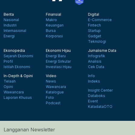
Berita
Finansial
Digital
Nasional
Makro
E-Commerce
Industri
Keuangan
Fintech
Internasional
Bursa
Startup
Energi
Korporasi
Gadget
Teknologi
Ekonopedia
Ekonomi Hijau
Jurnalisme Data
Sejarah Ekonomi
Energi Baru
Infografik
Profil
Energi Sirkular
Analisis
Istilah Ekonomi
Investasi Hijau
Cek Data
In-Depth & Opini
Video
Info
Telaah
News
Indeks
Opini
Wawancara
Insight Center
Wawancara
Katalogue
Databoks
Laporan Khusus
Foto
Event
Podcast
KatadataOTO
Langganan Newsletter