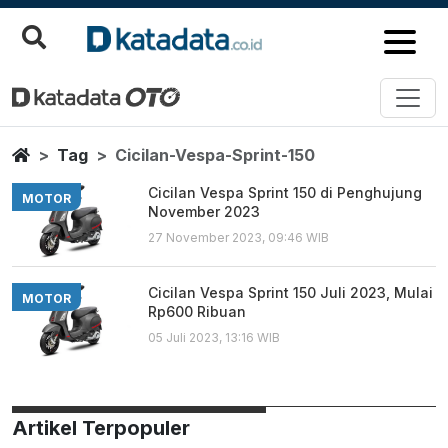
Cicilan Vespa Sprint 150
Berita Terbaru
Home
Tag
Cicilan-Vespa-Sprint-150
Cicilan Vespa Sprint 150 di Penghujung
MOTOR
November 2023
27 November 2023, 09:46 WIB
Cicilan Vespa Sprint 150 Juli 2023, Mulai
MOTOR
Rp600 Ribuan
05 Juli 2023, 13:16 WIB
Artikel Terpopuler