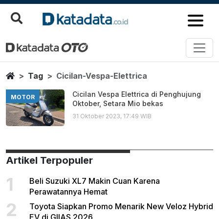
Cicilan Vespa Elettrica
Berita Terbaru
Home
Tag
Cicilan-Vespa-Elettrica
Cicilan Vespa Elettrica di Penghujung
MOTOR
Oktober, Setara Mio bekas
31 Oktober 2023, 17:49 WIB
Artikel Terpopuler
1
Beli Suzuki XL7 Makin Cuan Karena
Perawatannya Hemat
2
Toyota Siapkan Promo Menarik New Veloz Hybrid
EV di GIIAS 2026