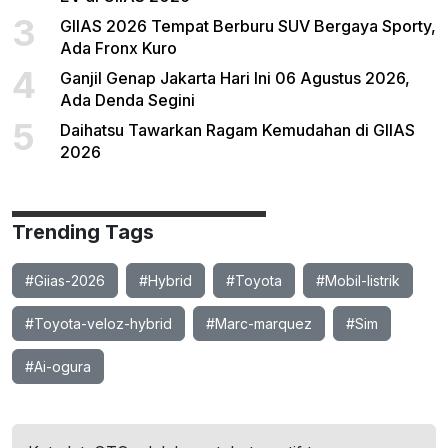
3
GIIAS 2026 Tempat Berburu SUV Bergaya Sporty,
Ada Fronx Kuro
4
Ganjil Genap Jakarta Hari Ini 06 Agustus 2026,
Ada Denda Segini
5
Daihatsu Tawarkan Ragam Kemudahan di GIIAS
2026
Trending Tags
#Giias-2026
#Hybrid
#Toyota
#Mobil-listrik
#Toyota-veloz-hybrid
#Marc-marquez
#Sim
#Ai-ogura