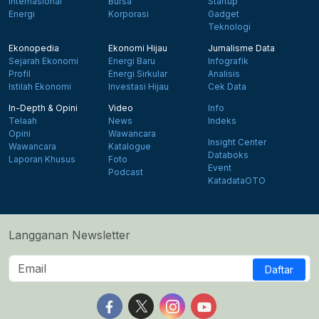
Internasional
Bursa
Startup
Energi
Korporasi
Gadget
Teknologi
Ekonopedia
Ekonomi Hijau
Jurnalisme Data
Sejarah Ekonomi
Energi Baru
Infografik
Profil
Energi Sirkular
Analisis
Istilah Ekonomi
Investasi Hijau
Cek Data
In-Depth & Opini
Video
Info
Telaah
News
Indeks
Opini
Wawancara
Insight Center
Wawancara
Katalogue
Databoks
Laporan Khusus
Foto
Event
Podcast
KatadataOTO
Langganan Newsletter
Daftar
Follow us on Facebook
Follow us on X
Follow us on Instagram
Follow us on Yout