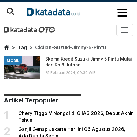
Cicilan Suzuki Jimny 5 Pintu
Berita Terbaru
Home
Tag
Cicilan-Suzuki-Jimny-5-Pintu
Skema Kredit Suzuki Jimny 5 Pintu Mulai
MOBIL
dari Rp 8 Jutaan
25 Februari 2024, 09:30 WIB
Artikel Terpopuler
1
Chery Tiggo V Nongol di GIIAS 2026, Debut Akhir
Tahun
2
Ganjil Genap Jakarta Hari Ini 06 Agustus 2026,
Ada Denda Segini