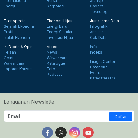
Internasional
Bursa
Startup
Energi
Korporasi
Gadget
Teknologi
Ekonopedia
Ekonomi Hijau
Jurnalisme Data
Sejarah Ekonomi
Energi Baru
Infografik
Profil
Energi Sirkular
Analisis
Istilah Ekonomi
Investasi Hijau
Cek Data
In-Depth & Opini
Video
Info
Telaah
News
Indeks
Opini
Wawancara
Insight Center
Wawancara
Katalogue
Databoks
Laporan Khusus
Foto
Event
Podcast
KatadataOTO
Langganan Newsletter
Daftar
Follow us on Facebook
Follow us on X
Follow us on Instagram
Follow us on Yout