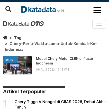
Chery Perlu Waktu Lama Untuk 
Berita Terbaru
Home
Tag
Chery-Perlu-Waktu-Lama-Untuk-Kembali-Ke-
Indonesia
Modal Chery Motor CLBK di Pasar
MOBIL
Indonesia
06 April 2022, 16:13 WIB
Artikel Terpopuler
1
Chery Tiggo V Nongol di GIIAS 2026, Debut Akhir
Tahun