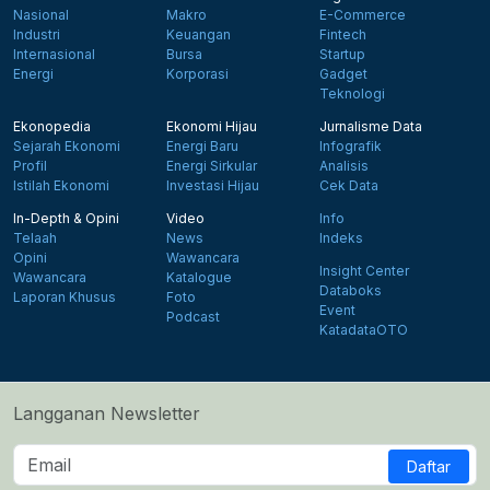
Nasional
Makro
E-Commerce
Industri
Keuangan
Fintech
Internasional
Bursa
Startup
Energi
Korporasi
Gadget
Teknologi
Ekonopedia
Ekonomi Hijau
Jurnalisme Data
Sejarah Ekonomi
Energi Baru
Infografik
Profil
Energi Sirkular
Analisis
Istilah Ekonomi
Investasi Hijau
Cek Data
In-Depth & Opini
Video
Info
Telaah
News
Indeks
Opini
Wawancara
Insight Center
Wawancara
Katalogue
Databoks
Laporan Khusus
Foto
Event
Podcast
KatadataOTO
Langganan Newsletter
Daftar