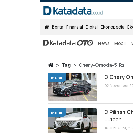
KatadataOTO
Berita
Finansial
Digital
Ekonopedia
Ek
News
Mobil
Chery Omoda 
Berita Terbaru
Home
Tag
Chery-Omoda-5-Rz
3 Chery Om
MOBIL
02 November 20
3 Pilihan 
MOBIL
Jutaan
16 Juni 2024, 15