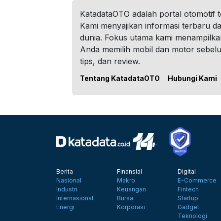
KatadataOTO adalah portal otomotif 
Kami menyajikan informasi terbaru dar
dunia. Fokus utama kami menampilka
Anda memilih mobil dan motor sebel
tips, dan review.
Tentang KatadataOTO
Hubungi Kami
Berita
Finansial
Digital
Nasional
Makro
E-Commerce
Industri
Keuangan
Fintech
Internasional
Bursa
Startup
Energi
Korporasi
Gadget
Teknologi