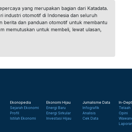
tepercaya yang merupakan bagian dari Katadata.
i industri otomotif di Indonesia dan seluruh
n berita dan panduan otomotif untuk membantu
um memutuskan untuk membeli, lewat ulasan,
Ekonopedia
Ekonomi Hijau
Jurnalisme Data
In-Dept
Sejarah Ekonomi
Energi Baru
Infografik
Telaah
Profil
Energi Sirkular
Analisis
Opini
Istilah Ekonomi
Investasi Hijau
Cek Data
Wawanc
Lapora