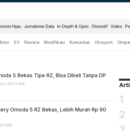
onomi Hijau
Jurnalisme Data
In-Depth & Opini
Otomotif
Video
Po
Motor
EV
Review
Modifikasi
Komunitas
Otosport
Otope
5 Rz
oda 5 Bekas Tipe RZ, Bisa Dibeli Tanpa DP
24, 06:03 WIB
Art
1
Chery Omoda 5 RZ Bekas, Lebih Murah Rp 90
2
3
:00 WIB