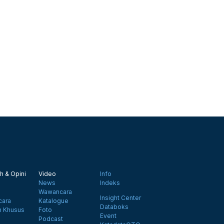
h & Opini
Video
Info
News
Indeks
Wawancara
Insight Center
ara
Katalogue
Databoks
n Khusus
Foto
Event
Podcast