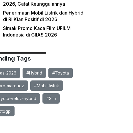
2026, Catat Keunggulannya
Penerimaan Mobil Listrik dan Hybrid
di RI Kian Positif di 2026
Simak Promo Kaca Film UFILM
Indonesia di GIIAS 2026
nding Tags
ias-2026
#Hybrid
#Toyota
rc-marquez
#Mobil-listrik
yota-veloz-hybrid
#Sim
otogp