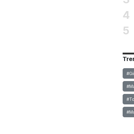
4
5
Tre
#Gi
#Ma
#To
#M