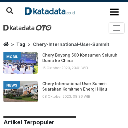
Chery International User Summi
Berita Terbaru
Home
Tag
Chery-International-User-Summit
Chery Boyong 500 Konsumen Seluruh
MOBIL
Dunia ke China
15 Oktober 2023, 23:01 WIB
Chery International User Summit
NEWS
Suarakan Komitmen Energi Hijau
08 Oktober 2023, 08:36 WIB
Artikel Terpopuler