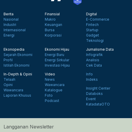
Berita
Finansial
Digital
Nasional
Makro
E-Commerce
Industri
Keuangan
Fintech
Internasional
Bursa
Startup
Energi
Korporasi
Gadget
Teknologi
Ekonopedia
Ekonomi Hijau
Jurnalisme Data
Sejarah Ekonomi
Energi Baru
Infografik
Profil
Energi Sirkular
Analisis
Istilah Ekonomi
Investasi Hijau
Cek Data
In-Depth & Opini
Video
Info
Telaah
News
Indeks
Opini
Wawancara
Insight Center
Wawancara
Katalogue
Databoks
Laporan Khusus
Foto
Event
Podcast
KatadataOTO
Langganan Newsletter