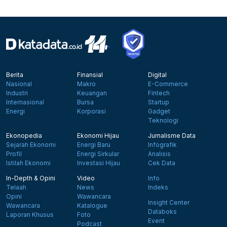
Berita
Finansial
Digital
Nasional
Makro
E-Commerce
Industri
Keuangan
Fintech
Internasional
Bursa
Startup
Energi
Korporasi
Gadget
Teknologi
Ekonopedia
Ekonomi Hijau
Jurnalisme Data
Sejarah Ekonomi
Energi Baru
Infografik
Profil
Energi Sirkular
Analisis
Istilah Ekonomi
Investasi Hijau
Cek Data
In-Depth & Opini
Video
Info
Telaah
News
Indeks
Opini
Wawancara
Insight Center
Wawancara
Katalogue
Databoks
Laporan Khusus
Foto
Event
Podcast