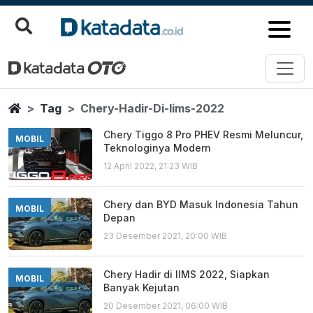
Chery Hadir Di Iims 2022
Berita Terbaru
Home
Tag
Chery-Hadir-Di-Iims-2022
Chery Tiggo 8 Pro PHEV Resmi Meluncur,
MOBIL
Teknologinya Modern
12 April 2022, 21:23 WIB
Chery dan BYD Masuk Indonesia Tahun
MOBIL
Depan
23 Desember 2021, 20:00 WIB
Chery Hadir di IIMS 2022, Siapkan
MOBIL
Banyak Kejutan
20 Desember 2021, 06:00 WIB