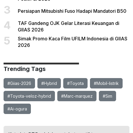
3
Persiapan Mitsubishi Fuso Hadapi Mandatori B50
4
TAF Gandeng OJK Gelar Literasi Keuangan di
GIIAS 2026
5
Simak Promo Kaca Film UFILM Indonesia di GIIAS
2026
Trending Tags
#Giias-2026
#Hybrid
#Toyota
#Mobil-listrik
#Toyota-veloz-hybrid
#Marc-marquez
#Sim
#Ai-ogura