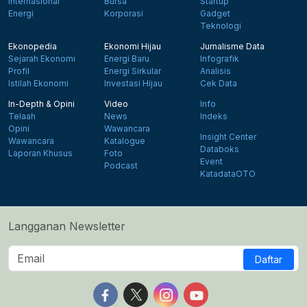
Internasional
Bursa
Startup
Energi
Korporasi
Gadget
Teknologi
Ekonopedia
Ekonomi Hijau
Jurnalisme Data
Sejarah Ekonomi
Energi Baru
Infografik
Profil
Energi Sirkular
Analisis
Istilah Ekonomi
Investasi Hijau
Cek Data
In-Depth & Opini
Video
Info
Telaah
News
Indeks
Opini
Wawancara
Insight Center
Wawancara
Katalogue
Databoks
Laporan Khusus
Foto
Event
Podcast
KatadataOTO
Langganan Newsletter
Daftar
Follow us on Facebook
Follow us on X
Follow us on Instagram
Follow us on Yout