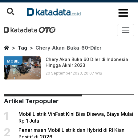
Chery Akan Buka 60 Diler
Berita Terbaru
Home
Tag
Chery-Akan-Buka-60-Diler
Chery Akan Buka 60 Diler di Indonesia
MOBIL
Hingga Akhir 2023
20 September 2023, 20:07 WIB
Artikel Terpopuler
1
Mobil Listrik VinFast Kini Bisa Disewa, Biaya Mulai
Rp 1 Juta
2
Penerimaan Mobil Listrik dan Hybrid di RI Kian
Positif di 2026